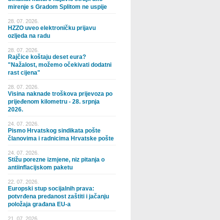
mirenje s Gradom Splitom ne uspije
28. 07. 2026.
HZZO uveo elektroničku prijavu
ozljeda na radu
28. 07. 2026.
Rajčice koštaju deset eura?
"Nažalost, možemo očekivati dodatni
rast cijena"
28. 07. 2026.
Visina naknade troškova prijevoza po
prijeđenom kilometru - 28. srpnja
2026.
24. 07. 2026.
Pismo Hrvatskog sindikata pošte
članovima i radnicima Hrvatske pošte
24. 07. 2026.
Stižu porezne izmjene, niz pitanja o
antiinflacijskom paketu
22. 07. 2026.
Europski stup socijalnih prava:
potvrđena predanost zaštiti i jačanju
položaja građana EU-a
21. 07. 2026.