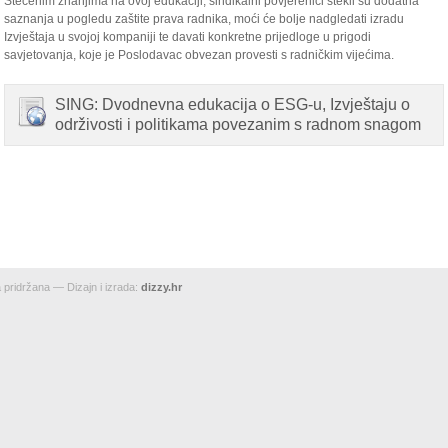
Stečenim znanjima na ovoj edukaciji, sindikalni povjerenici stekli su dodatna
saznanja u pogledu zaštite prava radnika, moći će bolje nadgledati izradu
Izvještaja u svojoj kompaniji te davati konkretne prijedloge u prigodi
savjetovanja, koje je Poslodavac obvezan provesti s radničkim vijećima.
SING: Dvodnevna edukacija o ESG-u, Izvještaju o
održivosti i politikama povezanim s radnom snagom
pridržana — Dizajn i izrada:
dizzy.hr