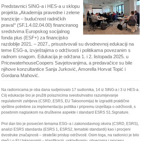
Predstavnici SING-a i HES-a u sklopu
projekta „Akademija pravedne i zelene
tranzicije – budućnost radničkih
prava!“ (SF.1.4.02.04.00) financiranog
sredstvima Europskog socijalnog
fonda plus (ESF+) za financijsko
razdoblje 2021. – 2027., prisustvovali su dvodnevnoj edukaciji na
teme ESG-a, izvještajima o održivosti i politikama povezanim s
radnom snagom. Edukacija je održana 1. i 2. listopada 2025. u
PricewaterhouseCoopers Savjetovanjima, a predavačice su bile
njihove konzultantice Sanja Jurković, Amorella Horvat Topić i
Gordana Mahović.
Na radionicama je oba dana sudjelovalo 17 sudionika, 14 iz SING-a i 3 iz HES-a.
Cilj edukacije bio je pružiti polaznicima sveobuhvatno razumijevanje
regulatornih zahtjeva (CSRD, ESRS, EU Taksonomija) te izgraditi praktične
vještine potrebne za implementaciju politika i pripremu izvještaja o održivosti, s
posebnim naglaskom na društvene aspekte i standard ESRS S1.Signature.
Prvi dan bio je posvećen temama ESG–a i zakonodavnog okvira (CSRD, ESRS),
analizi ESRS standarda (ESRS 1, ESRS2, tematski standardi) kao i procjeni
dvostruke značajnosti – strateški pristup održivosti. Osim toga, na radionici je bilo
riječi i o EU taksonomiji – klasifikaciji, usklađivanju, obvezama i procesu