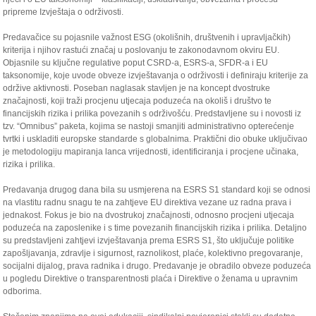
pripreme Izvještaja o održivosti.
Predavačice su pojasnile važnost ESG (okolišnih, društvenih i upravljačkih)
kriterija i njihov rastući značaj u poslovanju te zakonodavnom okviru EU.
Objasnile su ključne regulative poput CSRD-a, ESRS-a, SFDR-a i EU
taksonomije, koje uvode obveze izvještavanja o održivosti i definiraju kriterije za
održive aktivnosti. Poseban naglasak stavljen je na koncept dvostruke
značajnosti, koji traži procjenu utjecaja poduzeća na okoliš i društvo te
financijskih rizika i prilika povezanih s održivošću. Predstavljene su i novosti iz
tzv. “Omnibus” paketa, kojima se nastoji smanjiti administrativno opterećenje
tvrtki i uskladiti europske standarde s globalnima. Praktični dio obuke uključivao
je metodologiju mapiranja lanca vrijednosti, identificiranja i procjene učinaka,
rizika i prilika.
Predavanja drugog dana bila su usmjerena na ESRS S1 standard koji se odnosi
na vlastitu radnu snagu te na zahtjeve EU direktiva vezane uz radna prava i
jednakost. Fokus je bio na dvostrukoj značajnosti, odnosno procjeni utjecaja
poduzeća na zaposlenike i s time povezanih financijskih rizika i prilika. Detaljno
su predstavljeni zahtjevi izvještavanja prema ESRS S1, što uključuje politike
zapošljavanja, zdravlje i sigurnost, raznolikost, plaće, kolektivno pregovaranje,
socijalni dijalog, prava radnika i drugo. Predavanje je obradilo obveze poduzeća
u pogledu Direktive o transparentnosti plaća i Direktive o ženama u upravnim
odborima.