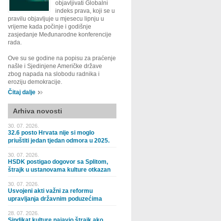
objavljivati Globalni
indeks prava, koji se u
pravilu objavljuje u mjesecu lipnju u
vrijeme kada počinje i godišnje
zasjedanje Međunarodne konferencije
rada.
Ove su se godine na popisu za praćenje
našle i Sjedinjene Američke države
zbog napada na slobodu radnika i
eroziju demokracije.
Čitaj dalje
Arhiva novosti
30. 07. 2026.
32.6 posto Hrvata nije si moglo
priuštiti jedan tjedan odmora u 2025.
30. 07. 2026.
HSDK postigao dogovor sa Splitom,
štrajk u ustanovama kulture otkazan
30. 07. 2026.
Usvojeni akti važni za reformu
upravljanja državnim poduzećima
28. 07. 2026.
Sindikat kulture najavio štrajk ako