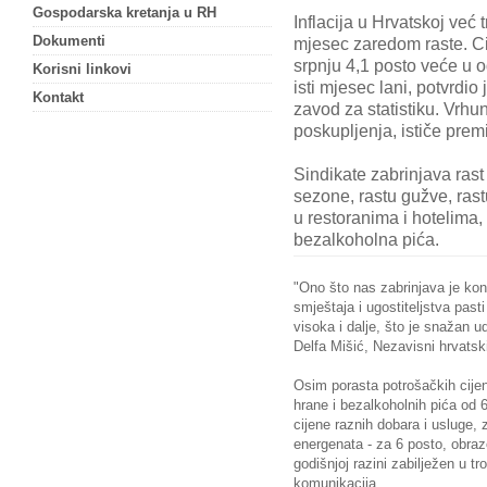
Gospodarska kretanja u RH
Inflacija u Hrvatskoj već t
Dokumenti
mjesec zaredom raste. C
srpnju 4,1 posto veće u 
Korisni linkovi
isti mjesec lani, potvrdio
Kontakt
zavod za statistiku. Vrhu
poskupljenja, ističe prem
Sindikate zabrinjava rast
sezone, rastu gužve, rastu
u restoranima i hotelima
bezalkoholna pića.
"Ono što nas zabrinjava je konti
smještaja i ugostiteljstva past
visoka i dalje, što je snažan 
Delfa Mišić, Nezavisni hrvatski
Osim porasta potrošačkih cijen
hrane i bezalkoholnih pića od 6,
cijene raznih dobara i usluge, 
energenata - za 6 posto, obraz
godišnjoj razini zabilježen u t
komunikacija.