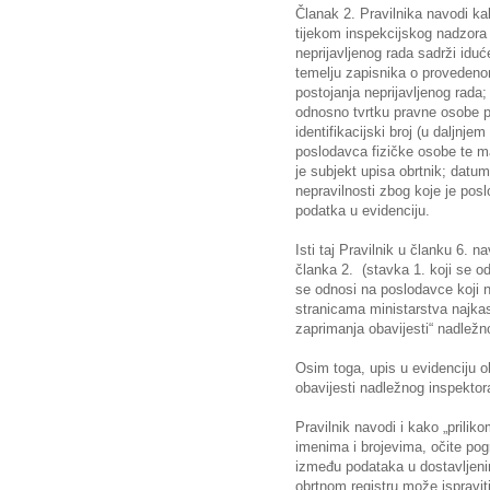
Članak 2. Pravilnika navodi ka
tijekom inspekcijskog nadzora
neprijavljenog rada sadrži idu
temelju zapisnika o provedeno
postojanja neprijavljenog rada
odnosno tvrtku pravne osobe p
identifikacijski broj (u daljn
poslodavca fizičke osobe te ma
je subjekt upisa obrtnik; datu
nepravilnosti zbog koje je pos
podatka u evidenciju.
Isti taj Pravilnik u članku 6. 
članka 2. (stavka 1. koji se od
se odnosi na poslodavce koji n
stranicama ministarstva najka
zaprimanja obavijesti“ nadležn
Osim toga, upis u evidenciju o
obavijesti nadležnog inspektor
Pravilnik navodi i kako „prili
imenima i brojevima, očite po
između podataka u dostavljeni
obrtnom registru može ispravit