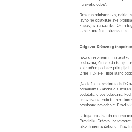
i u svako doba“.
Resorno ministarstvo, dakle, ne
javno ne objavljuje sve propi
zapošljavaju radnike. Osim tog
svojim mrežnim stranicama.
Odgovor Državnog inspektor
Iako u resornom ministarstvu
podacima, čini se da to nije ta
koje točno podatke prikuplja i
„crne“ i „bijele“ liste jasno odg
„Nadležni inspektori rada Drža
odredbama Zakona o suzbijanju 
podataka o poslodavcima kod k
prijavljivanja rada te ministar
propisane navedenim Pravilni
Iz toga proizlazi da resorno m
Pravilniku Državni inspektorat 
iako ih prema Zakonu i Pravilni