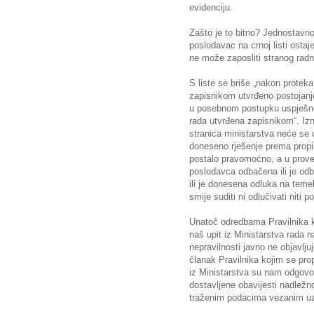
evidenciju.
Zašto je to bitno? Jednostav
poslodavac na crnoj listi osta
ne može zaposliti stranog radn
S liste se briše „nakon protek
zapisnikom utvrđeno postojanje
u posebnom postupku uspješno 
rada utvrđena zapisnikom“. Iz
stranica ministarstva neće se 
doneseno rješenje prema propis
postalo pravomoćno, a u prov
poslodavca odbačena ili je odb
ili je donesena odluka na teme
smije suditi ni odlučivati niti p
Unatoč odredbama Pravilnika k
naš upit iz Ministarstva rada
nepravilnosti javno ne objavlju
članak Pravilnika kojim se propi
iz Ministarstva su nam odgovor
dostavljene obavijesti nadležno
traženim podacima vezanim u