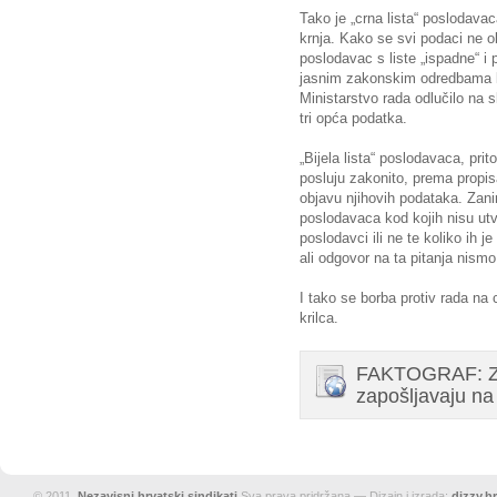
Tako je „crna lista“ poslodavac
krnja. Kako se svi podaci ne ob
poslodavac s liste „ispadne“ i 
jasnim zakonskim odredbama koj
Ministarstvo rada odlučilo na s
tri opća podatka.
„Bijela lista“ poslodavaca, pri
posluju zakonito, prema propis
objavu njihovih podataka. Zanim
poslodavaca kod kojih nisu utvr
poslodavci ili ne te koliko ih 
ali odgovor na ta pitanja nismo 
I tako se borba protiv rada na c
krilca.
FAKTOGRAF: Zak
zapošljavaju na
© 2011.
Nezavisni hrvatski sindikati
Sva prava pridržana — Dizajn i izrada:
dizzy.hr