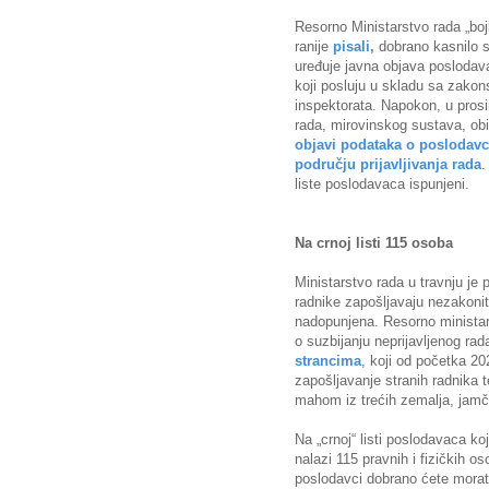
Resorno Ministarstvo rada „boj
ranije
pisali,
dobrano kasnilo 
uređuje javna objava poslodavac
koji posluju u skladu sa zak
inspektorata. Napokon, u pros
rada, mirovinskog sustava, obite
objavi podataka o poslodavc
području prijavljivanja rada
.
liste poslodavaca ispunjeni.
Na crnoj listi 115 osoba
Ministarstvo rada u travnju je p
radnike zapošljavaju nezakonito
nadopunjena. Resorno ministar
o suzbijanju neprijavljenog rad
strancima
, koji od početka 20
zapošljavanje stranih radnika 
mahom iz trećih zemalja, jamči
Na „crnoj“ listi poslodavaca k
nalazi 115 pravnih i fizičkih oso
poslodavci dobrano ćete morati