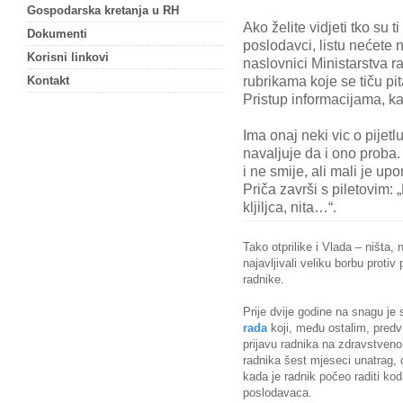
Gospodarska kretanja u RH
Ako želite vidjeti tko su ti
Dokumenti
poslodavci, listu nećete 
Korisni linkovi
naslovnici Ministarstva r
rubrikama koje se tiču pit
Kontakt
Pristup informacijama, k
Ima onaj neki vic o pijetlu
navaljuje da i ono proba.
i ne smije, ali mali je u
Priča završi s piletovim: „
kljiljca, nita…“.
Tako otprilike i Vlada – ništa, n
najavljivali veliku borbu proti
radnike.
Prije dvije godine na snagu je
rada
koji, među ostalim, pred
prijavu radnika na zdravstveno
radnika šest mjeseci unatrag, 
kada je radnik počeo raditi kod p
poslodavaca.