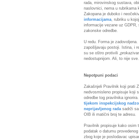
rada, mirovinskog sustava, obit
naslovnici, nema u rubrikama k
Zakopana je duboko i neočeki
informacijama
, rubriku u koj
informacije vezane uz GDPR, 
zakonske odredbe.
U redu. Forma je zadovoljena.
zapošljavaju postoji. Istina, i 
su se oštro protivili „prokaziv
nedostupnijom. Ali, to nije sve.
Nepotpuni podaci
Zakašnjeli Pravilnik koji prati 
nedvosmisleno propisuje koji s
odredbe tog pravilnika ignorir
tijekom inspekcijskog nadzo
neprijavljenog rada
sadrži sa
OIB ili matični broj te adresu.
Pravilnik propisuje kako osim t
podatak o datumu provedenog i
zbog koje je poslodavac upisan