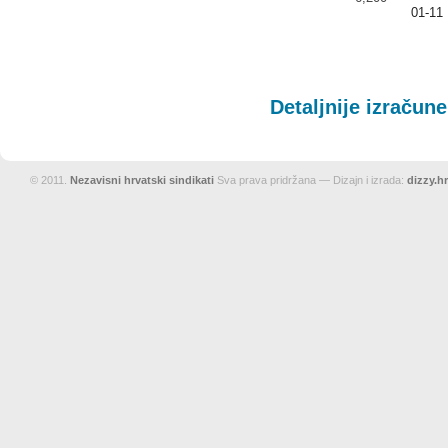
01-11
Detaljnije izračun
© 2011.
Nezavisni hrvatski sindikati
Sva prava pridržana — Dizajn i izrada:
dizzy.hr