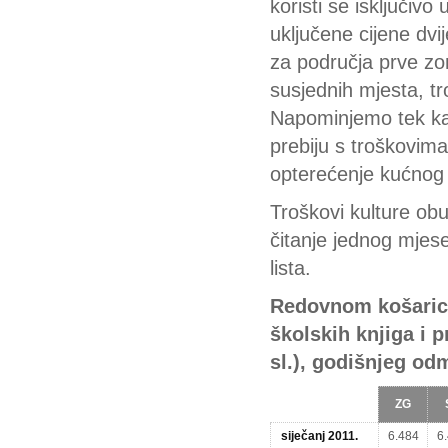
koristi se isključiv
uključene cijene dvi
za područja prve zon
susjednih mjesta, tr
Napominjemo tek kak
prebiju s troškovima
opterećenje kućnog 
Troškovi kulture obu
čitanje jednog mjes
lista.
Redovnom košarico
školskih knjiga i p
sl.), godišnjeg odm
ZG
siječanj 2011.
6.484
6