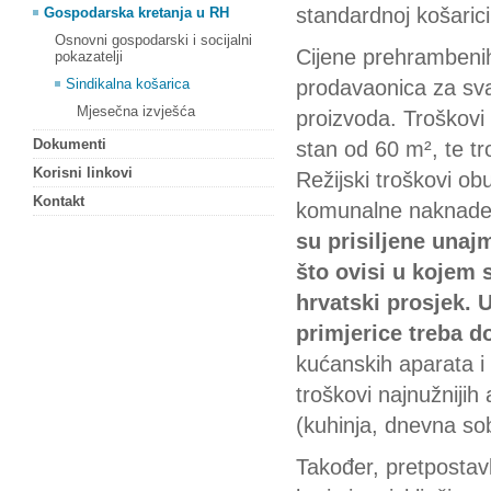
standardnoj košaric
Gospodarska kretanja u RH
Osnovni gospodarski i socijalni
Cijene prehrambenih 
pokazatelji
Sindikalna košarica
prodavaonica za sva
Mjesečna izvješća
proizvoda. Troškovi
Dokumenti
stan od 60 m², te t
Korisni linkovi
Režijski troškovi ob
Kontakt
komunalne naknade 
su prisiljene unaj
što ovisi u kojem s
hrvatski prosjek.
primjerice treba do
kućanskih aparata i
troškovi najnužnijih 
(kuhinja, dnevna so
Također, pretposta