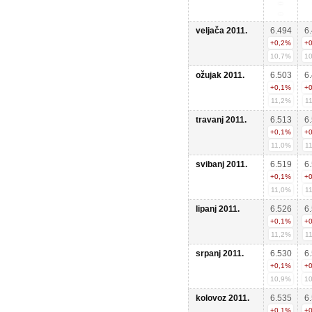
veljača 2011.
6.494
6
+0,2%
+
10,7%
1
ožujak 2011.
6.503
6
+0,1%
+
11,2%
1
travanj 2011.
6.513
6
+0,1%
+
11,0%
1
svibanj 2011.
6.519
6
+0,1%
+
11,0%
1
lipanj 2011.
6.526
6
+0,1%
+
11,2%
1
srpanj 2011.
6.530
6
+0,1%
+
10,9%
1
kolovoz 2011.
6.535
6
+0,1%
+