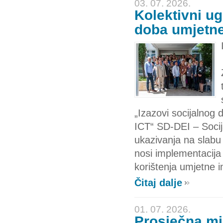
03. 07. 2026.
Kolektivni ug
doba umjetne 
„Izazovi socijalnog d
ICT“ SD-DEI – Socijal
ukazivanja na slabu
nosi implementacija 
korištenja umjetne i
Čitaj dalje
01. 07. 2026.
Prosječna mj