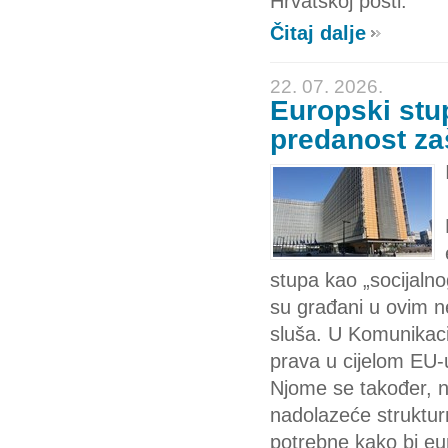
Hrvatskoj pošti.
Čitaj dalje
22. 07. 2026.
Europski stu
predanost zaš
stupa kao „socijalno
su građani u ovim n
sluša. U Komunikacij
prava u cijelom EU-u 
Njome se također, n
nadolazeće struktur
potrebne kako bi eur