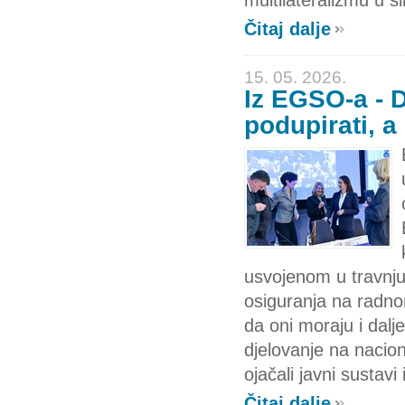
multilateralizmu u š
Čitaj dalje
15. 05. 2026.
Iz EGSO-a - 
podupirati, a
usvojenom u travnju
osiguranja na radno
da oni moraju i dal
djelovanje na naciona
ojačali javni sustav
Čitaj dalje