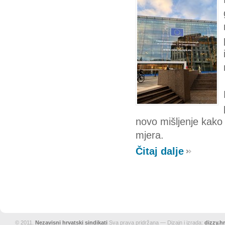
novo mišljenje kako 
mjera.
Čitaj dalje
© 2011.
Nezavisni hrvatski sindikati
Sva prava pridržana — Dizajn i izrada:
dizzy.hr