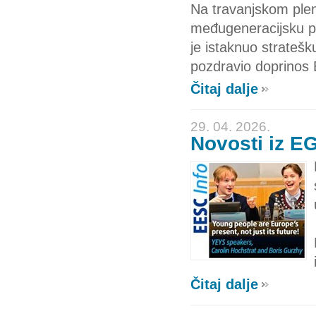
Na travanjskom ple
međugeneracijsku pr
je istaknuo stratešk
pozdravio doprinos
Čitaj dalje
29. 04. 2026.
Novosti iz E
Čitaj dalje