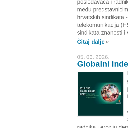
poslodavaca i radnik
među predstavnicima
hrvatskih sindikata 
telekomunikacija (H
sindikata znanosti i
Čitaj dalje
05. 06. 2026.
Globalni ind
radnika i eroziju de