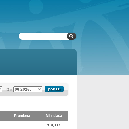
Do
Promjena
Min. plaća
970,00 €