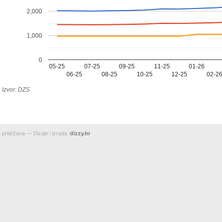
2,000
1,000
0
05-25
07-25
09-25
11-25
01-26
06-25
08-25
10-25
12-25
02-2
Izvor: DZS
pridržana — Dizajn i izrada:
dizzy.hr