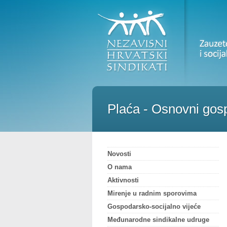
Plaća - Osnovni gospo
Novosti
O nama
Aktivnosti
Mirenje u radnim sporovima
Gospodarsko-socijalno vijeće
Međunarodne sindikalne udruge