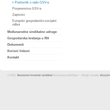
Poslovnik o radu GSV-a
Povjerenstva GSV-a
Zapisnici
Europski gospodarsko-socijalni
odbor
Međunarodne sindikalne udruge
Gospodarska kretanja u RH
Dokumenti
Korisni linkovi
Kontakt
© 2011.
Nezavisni hrvatski sindikati
Sva prava pridržana — Dizajn i izrada:
dizzy.hr