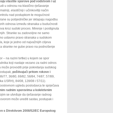
vaju vlastite sporove pod vodstvom i uz
udi u odnosu na klasično rješavanje
niji, elastičniji i učinkovitiji način
kontrolu nad postupkom te mogućnost
strane su pobjedničke jer sklapaju nagodbu
dobrih odnosa između stranaka u budućnosti
rova kroz sudski proces. Mirenje i postignuta
njih. Stranke su zadovoljne ne samo
ljno ustavno pravo stranaka u sudskom
koje je jedno od najvažnijih ciljeva
ja stranke ne gube pravo na podnošenje
r – na razini tvrtke) u kojem se spor
radnika koji nastaje vezano za radni odnos
ma može provoditi prije pokretanja sudskog
postupak,
poštivajući pritom rokove i
36/77, 36/80, 69/82, 58/84, 74/87, 57/89,
uka USRH), 84/08, 128/08 i 57/11).
i i poslovnom ugledu poslodavca te sprječava
alnim radnim sporovima u kolektivnim
ojim se utvrđuje da rješavanje radnog
ovorom može urediti sastav, postupak i
ađen s Direktivom 2008/52/EC Europskog