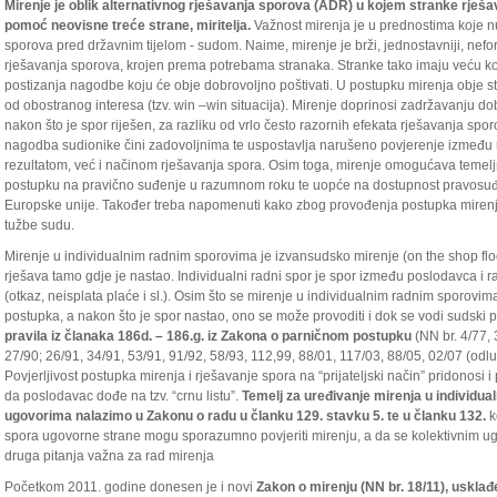
Mirenje je oblik alternativnog rješavanja sporova (ADR) u kojem stranke rješa
pomoć neovisne treće strane, miritelja.
Važnost mirenja je u prednostima koje n
sporova pred državnim tijelom - sudom. Naime, mirenje je brži, jednostavniji, neformal
rješavanja sporova, krojen prema potrebama stranaka. Stranke tako imaju veću 
postizanja nagodbe koju će obje dobrovoljno poštivati. U postupku mirenja obje 
od obostranog interesa (tzv. win –win situacija). Mirenje doprinosi zadržavanju 
nakon što je spor riješen, za razliku od vrlo često razornih efekata rješavanja spo
nagodba sudionike čini zadovoljnima te uspostavlja narušeno povjerenje između 
rezultatom, već i načinom rješavanja spora. Osim toga, mirenje omogućava teme
postupku na pravično suđenje u razumnom roku te uopće na dostupnost pravosuđa, 
Europske unije. Također treba napomenuti kako zbog provođenja postupka miren
tužbe sudu.
Mirenje u individualnim radnim sporovima je izvansudsko mirenje (on the shop floo
rješava tamo gdje je nastao. Individualni radni spor je spor između poslodavca i 
(otkaz, neisplata plaće i sl.). Osim što se mirenje u individualnim radnim sporovi
postupka, a nakon što je spor nastao, ono se može provoditi i dok se vodi sudski 
pravila iz članaka 186d. – 186.g. iz Zakona o parničnom postupku
(NN br. 4/77, 
27/90; 26/91, 34/91, 53/91, 91/92, 58/93, 112,99, 88/01, 117/03, 88/05, 02/07 (odl
Povjerljivost postupka mirenja i rješavanje spora na “prijateljski način” pridonos
da poslodavac dođe na tzv. “crnu listu”.
Temelj za uređivanje mirenja u individu
ugovorima nalazimo u Zakonu o radu u članku 129. stavku 5. te u članku 132.
k
spora ugovorne strane mogu sporazumno povjeriti mirenju, a da se kolektivnim ug
druga pitanja važna za rad mirenja
Početkom 2011. godine donesen je i novi
Zakon o mirenju (NN br. 18/11), uskl