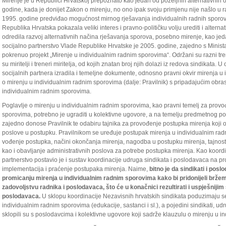
Mirenje je u Republici Hrvatskoj prepoznato kao jedan od poželjnih alternativnih 
godine, kada je donijet Zakon o mirenju, no ono ipak svoju primjenu nije našlo u 
1995. godine predviđao mogućnost mirnog rješavanja individualnih radnih sporov
Republika Hrvatska pokazala veliki interes i pravno-političku volju urediti i altern
odredila razvoj alternativnih načina rješavanja sporova, posebno mirenje, kao jed
socijalno partnerstvo Vlade Republike Hrvatske je 2005. godine, zajedno s Minist
pokrenuo projekt „Mirenje u individualnim radnim sporovima“. Održani su razni treni
su miritelji i treneri miritelja, od kojih znatan broj njih dolazi iz redova sindikata. U
socijalnih partnera izradila i temeljne dokumente, odnosno pravni okvir mirenja u
o mirenju u individualnim radnim sporovima (dalje: Pravilnik) s pripadajućim obras
individualnim radnim sporovima.
Poglavlje o mirenju u individualnim radnim sporovima, kao pravni temelj za provo
sporovima, potrebno je ugraditi u kolektivne ugovore, a na temelju predmetnog po
zajedno donose Pravilnik te odabiru tajnika za provođenje postupka mirenja koji o
poslove u postupku. Pravilnikom se uređuje postupak mirenja u individualnim radni
vođenje postupka, načini okončanja mirenja, nagodba u postupku mirenja, tajnost i
kao i obavljanje administrativnih poslova za potrebe postupka mirenja. Kao koordi
partnerstvo postavio je i sustav koordinacije udruga sindikata i poslodavaca na pro
implementacija i praćenje postupaka mirenja. Naime,
bitno je da sindikati i pos
promicanju mirenja u individualnim radnim sporovima kako bi pridonijeli bržem 
zadovoljstvu radnika i poslodavaca, što će u konačnici rezultirati i uspješnijim
poslodavaca.
U sklopu koordinacije Nezavisnih hrvatskih sindikata poduzimaju se
individualnim radnim sporovima (edukacije, sastanci i sl.), a pojedini sindikati, u
sklopili su s poslodavcima i kolektivne ugovore koji sadrže klauzulu o mirenju u 