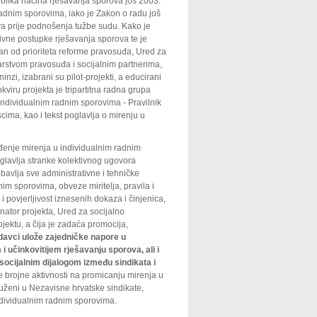
oblika načina rješavanja sporova još 2003.
radnim sporovima, iako je Zakon o radu još
a prije podnošenja tužbe sudu. Kako je
ativne postupke rješavanja sporova te je
an od prioriteta reforme pravosuđa, Ured za
arstvom pravosuđa i socijalnim partnerima,
nzi, izabrani su pilot-projekti, a educirani
 okviru projekta je tripartitna radna grupa
 individualnim radnim sporovima - Pravilnik
cima, kao i tekst poglavlja o mirenju u
đenje mirenja u individualnim radnim
glavlja stranke kolektivnog ugovora
bavlja sve administrativne i tehničke
m sporovima, obveze miritelja, pravila i
 povjerljivost iznesenih dokaza i činjenica,
nator projekta, Ured za socijalno
jektu, a čija je zadaća promocija,
lodavci ulože zajedničke napore u
i učinkovitijem rješavanju sporova, ali i
 socijalnim dijalogom između sindikata i
 brojne aktivnosti na promicanju mirenja u
druženi u Nezavisne hrvatske sindikate,
individualnim radnim sporovima.