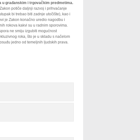
ja u građanskim i trgovačkim predmetima.
Zakon potiče daljnji razvoj i prihvaćanje
pak bi trebao biti zadnje utočište), kao i
novi je Zakon konačno uredio nagodbu i
nih rokova kakvi su u radnim sporovima.
 spora ne smiju izgubiti mogućnost
ekluzivnog roka, što je u skladu s načelom
vosuđu jedno od temeljnih ljudskih prava.