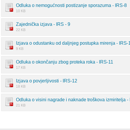
Odluka o nemogućnosti postizanje sporazuma - IRS-8
10 KB
Zajednička izjava - IRS - 9
22 KB
Izjava o odustanku od daljnjeg postupka mirenja - IRS-
9 KB
Odluka o okončanju zbog proteka roka - IRS-11
17 KB
Izjava o povjerljivosti - IRS-12
18 KB
Odluka o visini nagrade i naknade troškova izmiritelja -
21 KB