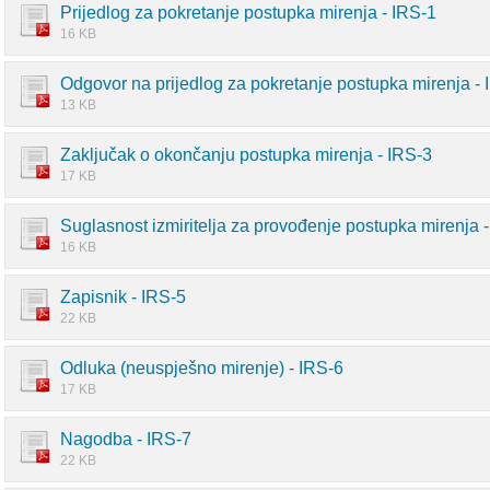
Prijedlog za pokretanje postupka mirenja - IRS-1
16 KB
Odgovor na prijedlog za pokretanje postupka mirenja - 
13 KB
Zaključak o okončanju postupka mirenja - IRS-3
17 KB
Suglasnost izmiritelja za provođenje postupka mirenja 
16 KB
Zapisnik - IRS-5
22 KB
Odluka (neuspješno mirenje) - IRS-6
17 KB
Nagodba - IRS-7
22 KB