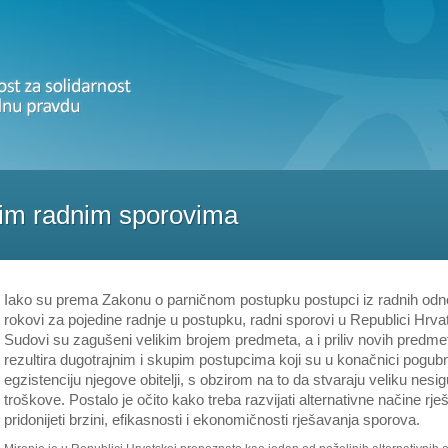
lnim radnim sporovima
Iako su prema Zakonu o parničnom postupku postupci iz radnih odnos
rokovi za pojedine radnje u postupku, radni sporovi u Republici Hrvat
Sudovi su zagušeni velikim brojem predmeta, a i priliv novih predm
rezultira dugotrajnim i skupim postupcima koji su u konačnici pogubni 
egzistenciju njegove obitelji, s obzirom na to da stvaraju veliku nesi
troškove. Postalo je očito kako treba razvijati alternativne načine rj
pridonijeti brzini, efikasnosti i ekonomičnosti rješavanja sporova.