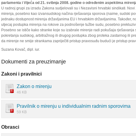
parlamenta i Vijeća od 21. svibnja 2008. godine o određenim aspektima miren
U radnoj grupi za izradu Zakona sudjelovali su i Nezavisni hrvatski sindikati. Novi 
mirenja, posebno kao izvansudskog načina rješavanja sporova (naime, sudski postu
jednaku dostupnost mirenja državljanima EU i hrvatskim državljanima. Također, 
utjecaj postupka mirenja na rokove za podnošenje tužbe sudu, posebno prekluziv
Posebno se ističe kako stranke koje su izabrale mirenje radi pokušaja rješavanja
pokretanja sudskog, arbitražnog ili drugog postupka zbog proteka zastarnog ili pr
da mirenje ne smije strankama zapriječiti pristup pravosuđu budući je pristup pra
Suzana Kovač, dipl. iur.
Dokumenti za preuzimanje
Zakoni i pravilnici
Zakon o mirenju
46 KB
Pravilnik o mirenju u individualnim radnim sporovima
59 KB
Obrasci