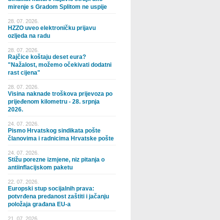
mirenje s Gradom Splitom ne uspije
28. 07. 2026.
HZZO uveo elektroničku prijavu
ozljeda na radu
28. 07. 2026.
Rajčice koštaju deset eura?
"Nažalost, možemo očekivati dodatni
rast cijena"
28. 07. 2026.
Visina naknade troškova prijevoza po
prijeđenom kilometru - 28. srpnja
2026.
24. 07. 2026.
Pismo Hrvatskog sindikata pošte
članovima i radnicima Hrvatske pošte
24. 07. 2026.
Stižu porezne izmjene, niz pitanja o
antiinflacijskom paketu
22. 07. 2026.
Europski stup socijalnih prava:
potvrđena predanost zaštiti i jačanju
položaja građana EU-a
21. 07. 2026.