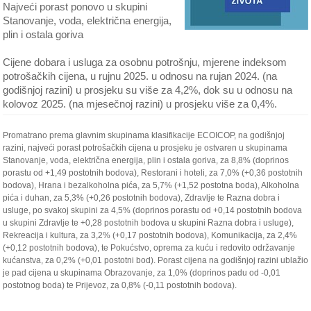
Najveći porast ponovo u skupini
Stanovanje, voda, električna energija,
plin i ostala goriva
Cijene dobara i usluga za osobnu potrošnju, mjerene indeksom
potrošačkih cijena, u rujnu 2025. u odnosu na rujan 2024. (na
godišnjoj razini) u prosjeku su više za 4,2%, dok su u odnosu na
kolovoz 2025. (na mjesečnoj razini) u prosjeku više za 0,4%.
Promatrano prema glavnim skupinama klasifikacije ECOICOP, na godišnjoj
razini, najveći porast potrošačkih cijena u prosjeku je ostvaren u skupinama
Stanovanje, voda, električna energija, plin i ostala goriva, za 8,8% (doprinos
porastu od +1,49 postotnih bodova), Restorani i hoteli, za 7,0% (+0,36 postotnih
bodova), Hrana i bezalkoholna pića, za 5,7% (+1,52 postotna boda), Alkoholna
pića i duhan, za 5,3% (+0,26 postotnih bodova), Zdravlje te Razna dobra i
usluge, po svakoj skupini za 4,5% (doprinos porastu od +0,14 postotnih bodova
u skupini Zdravlje te +0,28 postotnih bodova u skupini Razna dobra i usluge),
Rekreacija i kultura, za 3,2% (+0,17 postotnih bodova), Komunikacija, za 2,4%
(+0,12 postotnih bodova), te Pokućstvo, oprema za kuću i redovito održavanje
kućanstva, za 0,2% (+0,01 postotni bod). Porast cijena na godišnjoj razini ublažio
je pad cijena u skupinama Obrazovanje, za 1,0% (doprinos padu od -0,01
postotnog boda) te Prijevoz, za 0,8% (-0,11 postotnih bodova).