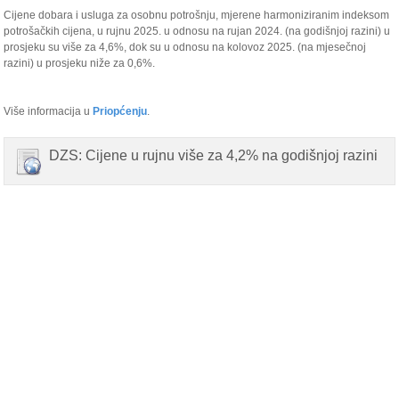
Cijene dobara i usluga za osobnu potrošnju, mjerene harmoniziranim indeksom
potrošačkih cijena, u rujnu 2025. u odnosu na rujan 2024. (na godišnjoj razini) u
prosjeku su više za 4,6%, dok su u odnosu na kolovoz 2025. (na mjesečnoj
razini) u prosjeku niže za 0,6%.
Više informacija u
Priopćenju
.
DZS: Cijene u rujnu više za 4,2% na godišnjoj razini