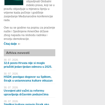
objavljivati Globalni
indeks prava, koji se u
pravilu objavljuje u mjesecu lipnju u
vrijeme kada počinje i godišnje
zasjedanje Međunarodne konferencije
rada.
Ove su se godine na popisu za praćenje
našle i Sjedinjene Američke države
zbog napada na slobodu radnika i
eroziju demokracije.
Čitaj dalje
Arhiva novosti
30. 07. 2026.
32.6 posto Hrvata nije si moglo
priuštiti jedan tjedan odmora u 2025.
30. 07. 2026.
HSDK postigao dogovor sa Splitom,
štrajk u ustanovama kulture otkazan
30. 07. 2026.
Usvojeni akti važni za reformu
upravljanja državnim poduzećima
28. 07. 2026.
Sindikat kulture najavio štrajk ako