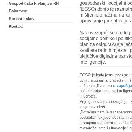
gospodarski i socijalni o
Gospodarska kretanja u RH
(EGSO) donio je razmatr
Dokumenti
mišljenje o načinu na koj
Korisni linkovi
upravljanje preoblikuju r
Kontakt
Nadovezujući se na dugo
socijalne politike i polit
plan za osiguravanje jač
kvalitete radnih mjesta i
uključive digitalne trans
inteligencije.
EGSO je iznio jasnu poruku: umj
učiniti sigurnijim, pravedniji
mišljenju „Kvaliteta
u zapošlj
opisuje kako umjetna inteligen
ili ugroziti.
Prije glasovanja o usvajanju, izv
vizije navodeći:
„Potrebna nam je transparentn
podataka i uključenost radnika
smanjena autonomija”,
dodajuć
ravnoteže između inovacija i p