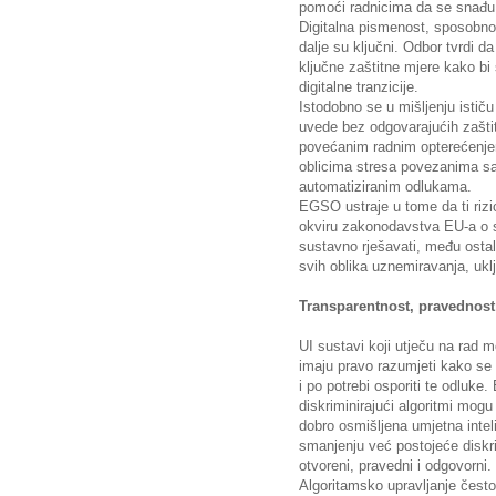
pomoći radnicima da se snađu
Digitalna pismenost, sposobnost
dalje su ključni. Odbor tvrdi da
ključne zaštitne mjere kako bi 
digitalne tranzicije.
Istodobno se u mišljenju ističu 
uvede bez odgovarajućih zaštit
povećanim radnim opterećenje
oblicima stresa povezanima sa
automatiziranim odlukama.
EGSO ustraje u tome da ti riz
okviru zakonodavstva EU-a o si
sustavno rješavati, među ostal
svih oblika uznemiravanja, ukl
Transparentnost, pravednost
UI sustavi koji utječu na rad mo
imaju pravo razumjeti kako se 
i po potrebi osporiti te odluke
diskriminirajući algoritmi mogu 
dobro osmišljena umjetna intel
smanjenju već postojeće diskri
otvoreni, pravedni i odgovorni.
Algoritamsko upravljanje često