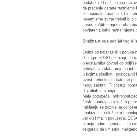
podataka. U mišljenju se poziv
da praćenje ostane razmjerno i
Emocionalno praćenje, biometri
nenamjerne svrhe trebali bi bit
Jasne zaštitne mjere i otvoren
povjerenja kako radna mjesta po
Snažna uloga socijalnog dij
Jedna od najsnažnijih poruka mi
dijaloga. EGSO pokazuje da ran
predstavnika dovodi do boljih r
prihvaćanja alata umjetne inteli
u kojima sindikati, poslodavci 
uvesti tehnologiju, kako se po
mogu zaštititi. Ti pristupi pom
digitalnih inovacija.
Mala poduzeća i mikropoduzeća
često suočavaju s većim prepr
mišljenju se poziva na donoše
snalaženju u složenim tehnol
velikih i malih poduzeća. EGS
pitanja rodne i generacijske di
osiguralo da umjetna inteligenci