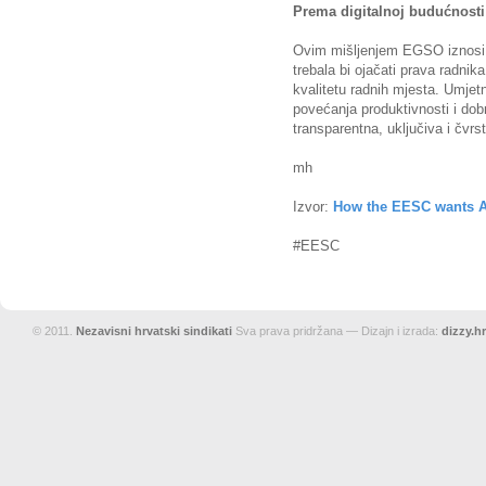
Prema digitalnoj budućnosti
Ovim mišljenjem EGSO iznosi ja
trebala bi ojačati prava radnik
kvalitetu radnih mjesta. Umjet
povećanja produktivnosti i dob
transparentna, uključiva i čvrs
mh
Izvor:
How the EESC wants AI
#EESC
© 2011.
Nezavisni hrvatski sindikati
Sva prava pridržana — Dizajn i izrada:
dizzy.hr