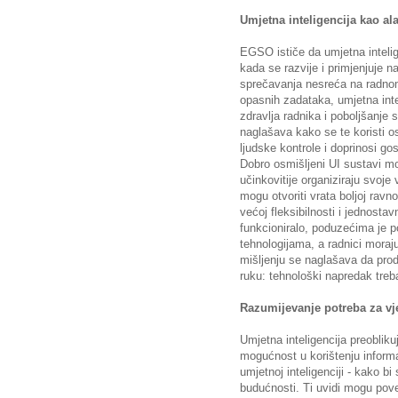
Umjetna inteligencija kao ala
EGSO ističe da umjetna intelige
kada se razvije i primjenjuje n
sprečavanja nesreća na radnom
opasnih zadataka, umjetna inte
zdravlja radnika i poboljšanje
naglašava kako se te koristi o
ljudske kontrole i doprinosi gos
Dobro osmišljeni UI sustavi 
učinkovitije organiziraju svoje
mogu otvoriti vrata boljoj ravn
većoj fleksibilnosti i jednosta
funkcioniralo, poduzećima je p
tehnologijama, a radnici moraju
mišljenju se naglašava da produ
ruku: tehnološki napredak treba
Razumijevanje potreba za vj
Umjetna inteligencija preoblik
mogućnost u korištenju informa
umjetnoj inteligenciji ‑ kako bi
budućnosti. Ti uvidi mogu pove