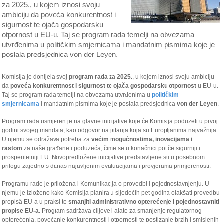
za 2025., u kojem iznosi svoju
ambiciju da poveća konkurentnost i
sigurnost te ojača gospodarsku
otpornost u EU-u. Taj se program rada temelji na obvezama
utvrđenima u političkim smjernicama i mandatnim pismima koje je
poslala predsjednica von der Leyen.
Komisija je donijela svoj
program rada za 2025.
, u kojem iznosi svoju ambiciju
da
poveća konkurentnost i sigurnost te ojača gospodarsku otpornost
u EU-u.
Taj se program rada temelji na obvezama utvrđenima u
političkim
smjernicama
i mandatnim pismima koje je poslala predsjednica
von der Leyen
.
Program rada usmjeren je na glavne inicijative koje će Komisija poduzeti u prvoj
godini svojeg mandata, kao odgovor na pitanja koja su Europljanima najvažnija.
U njemu se odražava potreba za
većim mogućnostima, inovacijama i
rastom
za naše građane i poduzeća, čime se u konačnici potiče sigurniji i
prosperitetniji EU. Novopredložene inicijative predstavljene su u posebnom
prilogu zajedno s danas najavljenim evaluacijama i provjerama primjerenosti.
Programu rade je priložena i Komunikacija o provedbi i pojednostavnjenju. U
njemu je izloženo kako Komisija planira u sljedećih pet godina olakšati provedbu
propisâ EU-a u praksi te
smanjiti administrativno opterećenje i pojednostavniti
propise EU-a
. Program sadržava ciljeve i alate za smanjenje regulatornog
opterećenja, povećanje konkurentnosti i otpornosti te postizanje brzih i smislenih