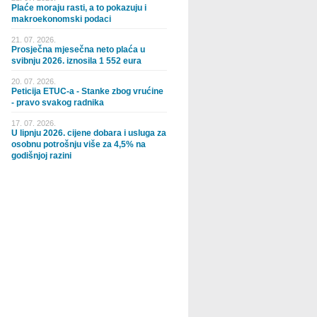
Plaće moraju rasti, a to pokazuju i
makroekonomski podaci
21. 07. 2026.
Prosječna mjesečna neto plaća u
svibnju 2026. iznosila 1 552 eura
20. 07. 2026.
Peticija ETUC-a - Stanke zbog vrućine
- pravo svakog radnika
17. 07. 2026.
U lipnju 2026. cijene dobara i usluga za
osobnu potrošnju više za 4,5% na
godišnjoj razini