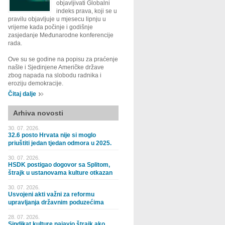
objavljivati Globalni
indeks prava, koji se u
pravilu objavljuje u mjesecu lipnju u
vrijeme kada počinje i godišnje
zasjedanje Međunarodne konferencije
rada.
Ove su se godine na popisu za praćenje
našle i Sjedinjene Američke države
zbog napada na slobodu radnika i
eroziju demokracije.
Čitaj dalje
Arhiva novosti
30. 07. 2026.
32.6 posto Hrvata nije si moglo
priuštiti jedan tjedan odmora u 2025.
30. 07. 2026.
HSDK postigao dogovor sa Splitom,
štrajk u ustanovama kulture otkazan
30. 07. 2026.
Usvojeni akti važni za reformu
upravljanja državnim poduzećima
28. 07. 2026.
Sindikat kulture najavio štrajk ako