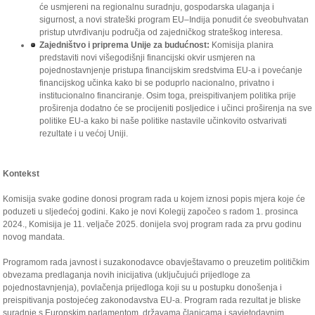
će usmjereni na regionalnu suradnju, gospodarska ulaganja i
sigurnost, a novi strateški program EU–Indija ponudit će sveobuhvatan
pristup utvrđivanju područja od zajedničkog strateškog interesa.
Zajedništvo i priprema Unije za budućnost:
Komisija planira
predstaviti novi višegodišnji financijski okvir usmjeren na
pojednostavnjenje pristupa financijskim sredstvima EU-a i povećanje
financijskog učinka kako bi se poduprlo nacionalno, privatno i
institucionalno financiranje. Osim toga, preispitivanjem politika prije
proširenja dodatno će se procijeniti posljedice i učinci proširenja na sve
politike EU-a kako bi naše politike nastavile učinkovito ostvarivati
rezultate i u većoj Uniji.
Kontekst
Komisija svake godine donosi program rada u kojem iznosi popis mjera koje će
poduzeti u sljedećoj godini. Kako je novi Kolegij započeo s radom 1. prosinca
2024., Komisija je 11. veljače 2025. donijela svoj program rada za prvu godinu
novog mandata.
Programom rada javnost i suzakonodavce obavještavamo o preuzetim političkim
obvezama predlaganja novih inicijativa (uključujući prijedloge za
pojednostavnjenja), povlačenja prijedloga koji su u postupku donošenja i
preispitivanja postojećeg zakonodavstva EU-a. Program rada rezultat je bliske
suradnje s Europskim parlamentom, državama članicama i savjetodavnim