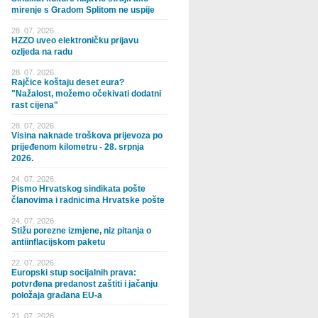
mirenje s Gradom Splitom ne uspije
28. 07. 2026.
HZZO uveo elektroničku prijavu
ozljeda na radu
28. 07. 2026.
Rajčice koštaju deset eura?
"Nažalost, možemo očekivati dodatni
rast cijena"
28. 07. 2026.
Visina naknade troškova prijevoza po
prijeđenom kilometru - 28. srpnja
2026.
24. 07. 2026.
Pismo Hrvatskog sindikata pošte
članovima i radnicima Hrvatske pošte
24. 07. 2026.
Stižu porezne izmjene, niz pitanja o
antiinflacijskom paketu
22. 07. 2026.
Europski stup socijalnih prava:
potvrđena predanost zaštiti i jačanju
položaja građana EU-a
21. 07. 2026.