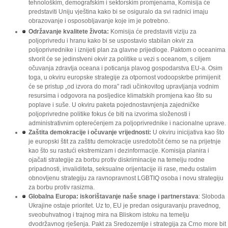
tehnološkim, demografskim i sektorskim promjenama, Komisija će
predstaviti Uniju vještina kako bi se osiguralo da svi radnici imaju
obrazovanje i osposobljavanje koje im je potrebno.
Održavanje kvalitete života:
Komisija će predstaviti viziju za
poljoprivredu i hranu kako bi se uspostavio stabilan okvir za
poljoprivrednike i iznijeti plan za glavne prijedloge. Paktom o oceanima
stvorit će se jedinstveni okvir za politike u vezi s oceanom, s ciljem
očuvanja zdravlja oceana i poticanja plavog gospodarstva EU-a. Osim
toga, u okviru europske strategije za otpornost vodoopskrbe primijenit
će se pristup „od izvora do mora” radi učinkovitog upravljanja vodnim
resursima i odgovora na posljedice klimatskih promjena kao što su
poplave i suše. U okviru paketa pojednostavnjenja zajedničke
poljoprivredne politike fokus će biti na izvorima složenosti i
administrativnim opterećenjem za poljoprivrednike i nacionalne uprave.
Zaštita demokracije i očuvanje vrijednosti:
U okviru inicijativa kao što
je europski štit za zaštitu demokracije usredotočit ćemo se na prijetnje
kao što su rastući ekstremizam i dezinformacije. Komisija planira i
ojačati strategije za borbu protiv diskriminacije na temelju rodne
pripadnosti, invaliditeta, seksualne orijentacije ili rase, među ostalim
obnovljenu strategiju za ravnopravnost LGBTIQ osoba i novu strategiju
za borbu protiv rasizma.
Globalna Europa: iskorištavanje naše snage i partnerstava
: Sloboda
Ukrajine ostaje prioritet. Uz to, EU je predan osiguravanju pravednog,
sveobuhvatnog i trajnog mira na Bliskom istoku na temelju
dvodržavnog rješenja. Pakt za Sredozemlje i strategija za Crno more bit