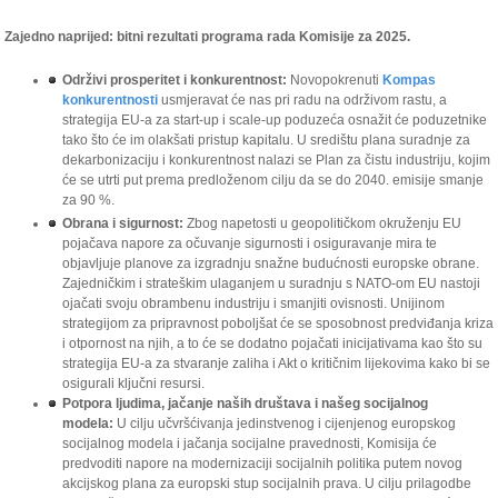
Zajedno naprijed: bitni rezultati programa rada Komisije za 2025.
Održivi prosperitet i konkurentnost:
Novopokrenuti
Kompas
konkurentnosti
usmjeravat će nas pri radu na održivom rastu, a
strategija EU-a za
start-up
i
scale-up
poduzeća osnažit će poduzetnike
tako što će im olakšati pristup kapitalu. U središtu plana suradnje za
dekarbonizaciju i konkurentnost nalazi se Plan za čistu industriju, kojim
će se utrti put prema predloženom cilju da se do 2040. emisije smanje
za 90 %.
Obrana i sigurnost:
Zbog napetosti u geopolitičkom okruženju EU
pojačava napore za očuvanje sigurnosti i osiguravanje mira te
objavljuje planove za izgradnju snažne budućnosti europske obrane.
Zajedničkim i strateškim ulaganjem u suradnju s NATO-om
EU
nastoji
ojačati svoju obrambenu industriju i smanjiti ovisnosti. Unijinom
strategijom za pripravnost poboljšat će se sposobnost predviđanja kriza
i otpornost na njih, a to će se dodatno pojačati inicijativama kao što su
strategija EU-a za stvaranje zaliha i Akt o kritičnim lijekovima kako bi se
osigurali ključni resursi.
Potpora ljudima, jačanje naših društava i našeg socijalnog
modela:
U cilju učvršćivanja jedinstvenog i cijenjenog europskog
socijalnog modela i jačanja socijalne pravednosti, Komisija će
predvoditi napore na modernizaciji socijalnih politika putem novog
akcijskog plana za europski stup socijalnih prava. U cilju prilagodbe