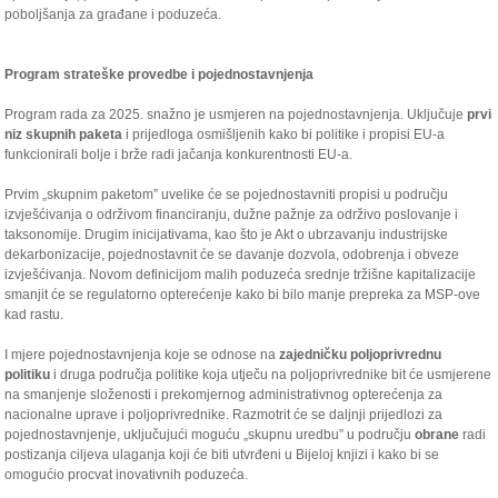
poboljšanja za građane i poduzeća.
Program strateške provedbe i pojednostavnjenja
Program rada za 2025. snažno je usmjeren na pojednostavnjenja. Uključuje
prvi
niz skupnih paketa
i prijedloga osmišljenih kako bi politike i propisi EU-a
funkcionirali bolje i brže radi jačanja konkurentnosti EU-a.
Prvim „skupnim paketom” uvelike će se pojednostavniti propisi u području
izvješćivanja o održivom financiranju, dužne pažnje za održivo poslovanje i
taksonomije. Drugim inicijativama, kao što je Akt o ubrzavanju industrijske
dekarbonizacije, pojednostavnit će se davanje dozvola, odobrenja i obveze
izvješćivanja. Novom definicijom malih poduzeća srednje tržišne kapitalizacije
smanjit će se regulatorno opterećenje kako bi bilo manje prepreka za MSP-ove
kad rastu.
I mjere pojednostavnjenja koje se odnose na
zajedničku poljoprivrednu
politiku
i druga područja politike koja utječu na poljoprivrednike bit će usmjerene
na smanjenje složenosti i prekomjernog administrativnog opterećenja za
nacionalne uprave i poljoprivrednike. Razmotrit će se daljnji prijedlozi za
pojednostavnjenje, uključujući moguću „skupnu uredbu” u području
obrane
radi
postizanja ciljeva ulaganja koji će biti utvrđeni u Bijeloj knjizi i kako bi se
omogućio procvat inovativnih poduzeća.