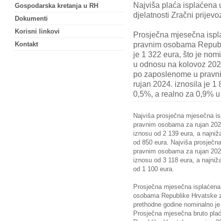
Najviša plaća isplaćena 
Gospodarska kretanja u RH
djelatnosti Zračni prijevo
Dokumenti
Korisni linkovi
Prosječna mjesečna ispl
pravnim osobama Republi
Kontakt
je 1 322 eura, što je nom
u odnosu na kolovoz 202
po zaposlenome u pravn
rujan 2024. iznosila je 1
0,5%, a realno za 0,9% 
Najviša prosječna mjesečna i
pravnim osobama za rujan 2024.
iznosu od 2 139 eura, a najniž
od 850 eura. Najviša prosječn
pravnim osobama za rujan 2024. 
iznosu od 3 118 eura, a najniž
od 1 100 eura.
Prosječna mjesečna isplaćena
osobama Republike Hrvatske za
prethodne godine nominalno je
Prosječna mjesečna bruto pl