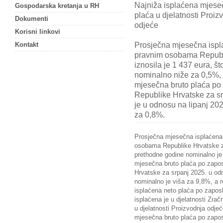
Najniža isplaćena mjese
Gospodarska kretanja u RH
plaća u djelatnosti Proiz
Dokumenti
odjeće
Korisni linkovi
Prosječna mjesečna ispl
Kontakt
pravnim osobama Republi
iznosila je 1 437 eura, š
nominalno niže za 0,5%, 
mjesečna bruto plaća p
Republike Hrvatske za srp
je u odnosu na lipanj 20
za 0,8%.
Prosječna mjesečna isplaćena
osobama Republike Hrvatske za
prethodne godine nominalno je
mjesečna bruto plaća po zap
Hrvatske za srpanj 2025. u od
nominalno je viša za 9,8%, a 
isplaćena neto plaća po zapo
isplaćena je u djelatnosti Zrač
u djelatnosti Proizvodnja odje
mjesečna bruto plaća po zapo