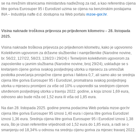
se na mrežnim stranicama ministarstva nadležnog za rad, a kao referentna cijena
litre goriva Eurosuper 95 i Eurodizel uzima se cijena na benzinskim postajama
INA – Industrija nafte d.d. dostupna na Web portalu
mzoe-gor.hr
.
Visina naknade troškova prijevoza po prijeđenom kilometru – 28. listopada
2025.
Visina naknade troškova prijevoza po prijeđenom kilometru, kako je ugovoreno
Kolektivnim ugovorom za državne službenike i namještenike (Narodne novine,
br. 56/22, 127/22, 58/23, 128/23 i 29/24) i Temeljnim kolektivnim ugovorom za
zaposlenike u javnim službama (Narodne novine, broj 29/24), usklađuje se s
kretanjem cijene goriva svakog posljednjeg utorka u mjesecu za umnožak
postotka povećanja prosječne cijene goriva i faktora 0,7, ali samo ako se srednja
cijena litre goriva Eurosuper 95 i Eurodizel, promatrana svakog posljednjeg
utorka u mjesecu promijeni za više od 10% u usporedbi sa srednjom cijenom
utvrđenom posljednjeg utorka u travnju 2022. godine, a koja iznosi 1,69 eura,
odnosno ako bude niža od 1,52 eura ili viša od 1,85 eura.
Na dan 28. listopada 2025. godine prema podacima Web portala mzoe-gor.hr
cijena litre goriva Eurosuper 95 iznosi 1,40 eura i cijena litre goriva Eurodizel
iznosi 1,36 eura. Srednja cijena litre goriva Eurosuper 95 i Eurodizel iznosi 1,38
eura, što je izvan referentne vrijednosti od 1,52 eura do 1,85 eura, a radi se o
smanjenju od 18,34% u odnosu na srednju cijenu goriva za mjesec travanj 2022.