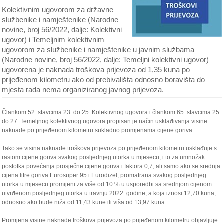
Kolektivnim ugovorom za državne
službenike i namještenike (Narodne
novine, broj 56/2022, dalje: Kolektivni
ugovor) i Temeljnim kolektivnim
ugovorom za službenike i namještenike u javnim službama
(Narodne novine, broj 56/2022, dalje: Temeljni kolektivni ugovor)
ugovorena je naknada troškova prijevoza od 1,35 kuna po
prijeđenom kilometru ako od prebivališta odnosno boravišta do
mjesta rada nema organiziranog javnog prijevoza.
Člankom 52. stavcima 23. do 25. Kolektivnog ugovora i člankom 65. stavcima 25.
do 27. Temeljnog kolektivnog ugovora propisan je način usklađivanja visine
naknade po prijeđenom kilometru sukladno promjenama cijene goriva.
Tako se visina naknade troškova prijevoza po prijeđenom kilometru usklađuje s
rastom cijene goriva svakog posljednjeg utorka u mjesecu, i to za umnožak
postotka povećanja prosječne cijene goriva i faktora 0,7, ali samo ako se srednja
cijena litre goriva Eurosuper 95 i Eurodizel, promatrana svakog posljednjeg
utorka u mjesecu promijeni za više od 10 % u usporedbi sa srednjom cijenom
utvrđenom posljednjeg utorka u travnju 2022. godine, a koja iznosi 12,70 kuna,
odnosno ako bude niža od 11,43 kune ili viša od 13,97 kuna.
Promjena visine naknade troškova prijevoza po prijeđenom kilometru objavljuje