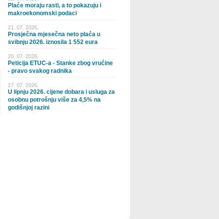
Plaće moraju rasti, a to pokazuju i
makroekonomski podaci
21. 07. 2026.
Prosječna mjesečna neto plaća u
svibnju 2026. iznosila 1 552 eura
20. 07. 2026.
Peticija ETUC-a - Stanke zbog vrućine
- pravo svakog radnika
17. 07. 2026.
U lipnju 2026. cijene dobara i usluga za
osobnu potrošnju više za 4,5% na
godišnjoj razini