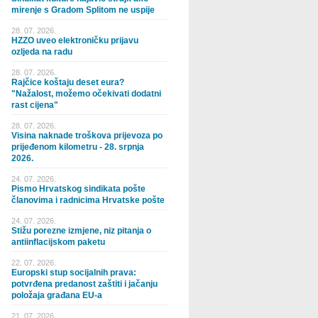
mirenje s Gradom Splitom ne uspije
28. 07. 2026.
HZZO uveo elektroničku prijavu
ozljeda na radu
28. 07. 2026.
Rajčice koštaju deset eura?
"Nažalost, možemo očekivati dodatni
rast cijena"
28. 07. 2026.
Visina naknade troškova prijevoza po
prijeđenom kilometru - 28. srpnja
2026.
24. 07. 2026.
Pismo Hrvatskog sindikata pošte
članovima i radnicima Hrvatske pošte
24. 07. 2026.
Stižu porezne izmjene, niz pitanja o
antiinflacijskom paketu
22. 07. 2026.
Europski stup socijalnih prava:
potvrđena predanost zaštiti i jačanju
položaja građana EU-a
21. 07. 2026.