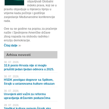
objavljivati Globalni
indeks prava, koji se u
pravilu objavljuje u mjesecu lipnju u
vrijeme kada počinje i godišnje
zasjedanje Međunarodne konferencije
rada.
Ove su se godine na popisu za praćenje
našle i Sjedinjene Američke države
zbog napada na slobodu radnika i
eroziju demokracije.
Čitaj dalje
Arhiva novosti
30. 07. 2026.
32.6 posto Hrvata nije si moglo
priuštiti jedan tjedan odmora u 2025.
30. 07. 2026.
HSDK postigao dogovor sa Splitom,
štrajk u ustanovama kulture otkazan
30. 07. 2026.
Usvojeni akti važni za reformu
upravljanja državnim poduzećima
28. 07. 2026.
Sindikat kulture najavio štrajk ako