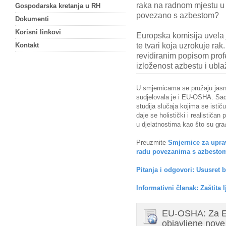
raka na radnom mjestu u
Gospodarska kretanja u RH
povezano s azbestom?
Dokumenti
Korisni linkovi
Europska komisija uvela 
te tvari koja uzrokuje ra
Kontakt
revidiranim popisom profe
izloženost azbestu i ublaži
U smjernicama se pružaju jasni i
sudjelovala je i EU-OSHA. Sadr
studija slučaja kojima se isti
daje se holistički i realističa
u djelatnostima kao što su gra
Preuzmite
Smjernice za uprav
radu povezanima s azbesto
Pitanja i odgovori: Ususret 
Informativni članak: Zaštita 
EU-OSHA: Za E
objavljene nove