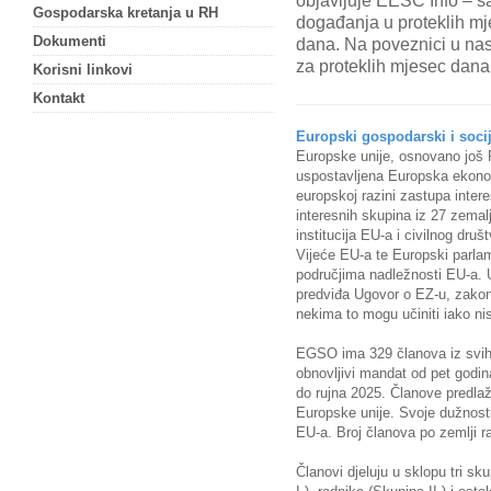
objavljuje EESC Info – s
Gospodarska kretanja u RH
događanja u proteklih m
Dokumenti
dana. Na poveznici u nas
za proteklih mjesec dana
Korisni linkovi
Kontakt
Europski gospodarski i soci
Europske unije, osnovano još
uspostavljena Europska ekono
europskoj razini zastupa interes
interesnih skupina iz 27 zema
institucija EU-a i civilnog dr
Vijeće EU-a te Europski parl
područjima nadležnosti EU-a. 
predviđa Ugovor o EZ-u, zakono
nekima to mogu učiniti iako n
EGSO ima 329 članova iz svih 
obnovljivi mandat od pet godin
do rujna 2025. Članove predlaž
Europske unije. Svoje dužnosti
EU-a. Broj članova po zemlji r
Članovi djeluju u sklopu tri s