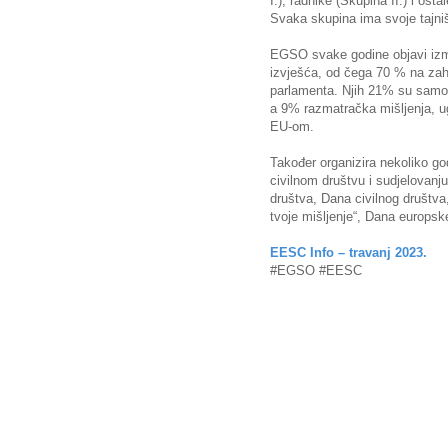
I.), radnike (Skupina II.) i osta
Svaka skupina ima svoje tajni
EGSO svake godine objavi izme
izvješća, od čega 70 % na zah
parlamenta. Njih 21% su samoin
a 9% razmatračka mišljenja, u
EU-om.
Također organizira nekoliko go
civilnom društvu i sudjelovanj
društva, Dana civilnog društva
tvoje mišljenje“, Dana europske
EESC Info – travanj 2023.
#EGSO #EESC