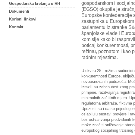
gospodarskom i socijal
Gospodarska kretanja u RH
(EGSO) okupila je stručn
Dokumenti
Europske konfederacije s
Korisni linkovi
zastupnika u Europskom
parlamentu iz stranke S
Kontakt
španjolske vlade i Europ
komisije kako bi raspravil
poticaj konkurentnosti, p
režimu, poznatom i kao pr
radnim mjestima.
U okviru 28.
.
režima sudionici
konkurentnosti Europe, uključuj
novoosnovanih poduzeća. Međ
izrazili su zabrinutost zbog p
primjene, razdvajanja registrir
minimalnih zaštitnih mjera. Up
regulatorna arbitraža, fiktivna
Upozorili su i da se prijedlogo
oslabljuju sustavi provjere i r
bez ostvarivanja predviđenih ko
može značiti snižavanje standa
europskog socijalnog tržišnog