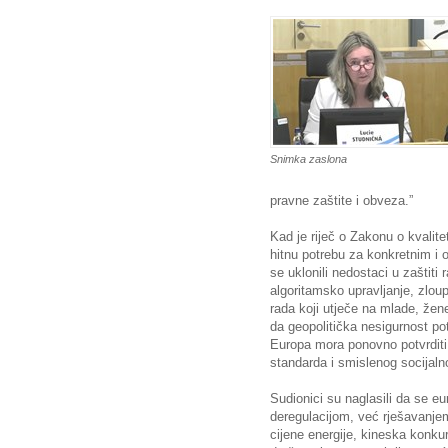
Snimka zaslona
pravne zaštite i obveza.”
Kad je riječ o Zakonu o kvalit
hitnu potrebu za konkretnim 
se uklonili nedostaci u zaštiti 
algoritamsko upravljanje, zlou
rada koji utječe na mlade, žene
da geopolitička nesigurnost pot
Europa mora ponovno potvrditi
standarda i smislenog socijalno
Sudionici su naglasili da se eur
deregulacijom, već rješavanjem
cijene energije, kineska konku