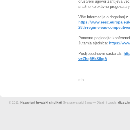
društveni ugovor zahtijeva već
snažno kolektivno pregovaranje 
Više informacija o događanju
:
https://www.eesc.europa.eu/
28th-regime-eus-competitiv
Ponovno pogledajte konferenci
Jutarnja sjednica:
https://w
Poslijepodnevni sastanak:
htt
v=Zhq5EkSfkgA
mh
© 2011.
Nezavisni hrvatski sindikati
Sva prava pridržana — Dizajn i izrada:
dizzy.hr