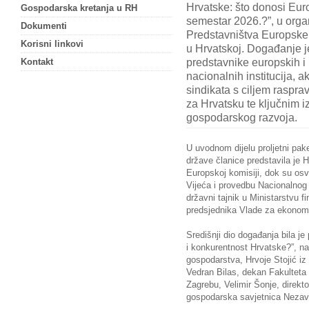
Hrvatske: što donosi Eur
Gospodarska kretanja u RH
semestar 2026.?”, u organ
Dokumenti
Predstavništva Europske
Korisni linkovi
u Hrvatskoj. Događanje j
predstavnike europskih i
Kontakt
nacionalnih institucija,
sindikata s ciljem raspr
za Hrvatsku te ključnim i
gospodarskog razvoja.
U uvodnom dijelu proljetni pa
države članice predstavila je
Europskoj komisiji, dok su osv
Vijeća i provedbu Nacionalnog 
državni tajnik u Ministarstvu f
predsjednika Vlade za ekonoms
Središnji dio događanja bila j
i konkurentnost Hrvatske?”, na
gospodarstva, Hrvoje Stojić iz
Vedran Bilas, dekan Fakulteta 
Zagrebu, Velimir Šonje, direkto
gospodarska savjetnica Nezavi