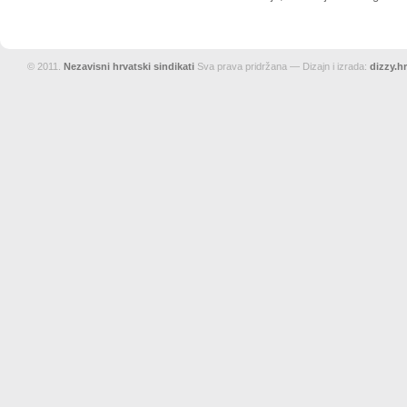
© 2011.
Nezavisni hrvatski sindikati
Sva prava pridržana — Dizajn i izrada:
dizzy.hr