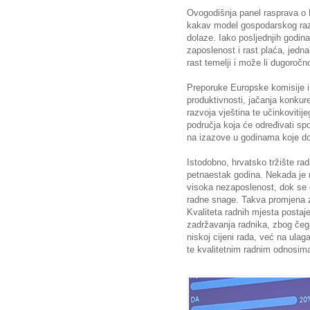
Ovogodišnja panel rasprava o 
kakav model gospodarskog razv
dolaze. Iako posljednjih godina
zaposlenost i rast plaća, jedna
rast temelji i može li dugoročn
Preporuke Europske komisije i
produktivnosti, jačanja konkuren
razvoja vještina te učinkovitij
područja koja će određivati s
na izazove u godinama koje do
Istodobno, hrvatsko tržište rad
petnaestak godina. Nekada je n
visoka nezaposlenost, dok se
radne snage. Takva promjena za
Kvaliteta radnih mjesta postaje
zadržavanja radnika, zbog čeg
niskoj cijeni rada, već na ulaga
te kvalitetnim radnim odnosim