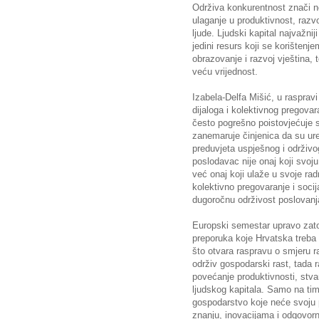
Održiva konkurentnost znači 
ulaganje u produktivnost, razvo
ljude. Ljudski kapital najvažni
jedini resurs koji se korišten
obrazovanje i razvoj vještina,
veću vrijednost.
Izabela-Delfa Mišić, u rasprav
dijaloga i kolektivnog pregova
često pogrešno poistovjećuje 
zanemaruje činjenica da su ure
preduvjeta uspješnog i održivo
poslodavac nije onaj koji svoju 
već onaj koji ulaže u svoje rad
kolektivno pregovaranje i socija
dugoročnu održivost poslovanj
Europski semestar upravo zat
preporuka koje Hrvatska treba 
što otvara raspravu o smjeru 
održiv gospodarski rast, tada r
povećanje produktivnosti, stva
ljudskog kapitala. Samo na ti
gospodarstvo koje neće svoju p
znanju, inovacijama i odgovo