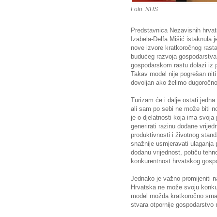
Foto: NHS
Predstavnica Nezavisnih hrvat
Izabela-Delfa Mišić istaknula j
nove izvore kratkoročnog rasta, 
budućeg razvoja gospodarstva.
gospodarskom rastu dolazi iz po
Takav model nije pogrešan niti
dovoljan ako želimo dugoročno 
Turizam će i dalje ostati jedn
ali sam po sebi ne može biti n
je o djelatnosti koja ima svoj
generirati razinu dodane vrije
produktivnosti i životnog stan
snažnije usmjeravati ulaganja 
dodanu vrijednost, potiču tehno
konkurentnost hrvatskog gosp
Jednako je važno promijeniti n
Hrvatska ne može svoju konkure
model možda kratkoročno smanj
stvara otpornije gospodarstvo n