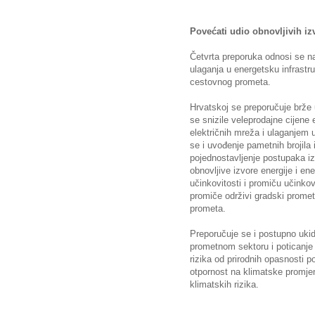
Povećati udio obnovljivih iz
Četvrta preporuka odnosi se na 
ulaganja u energetsku infrastru
cestovnog prometa.
Hrvatskoj se preporučuje brže 
se snizile veleprodajne cijene 
električnih mreža i ulaganjem u
se i uvođenje pametnih brojila
pojednostavljenje postupaka iz
obnovljive izvore energije i e
učinkovitosti i promiču učinkovi
promiče održivi gradski promet,
prometa.
Preporučuje se i postupno ukid
prometnom sektoru i poticanje
rizika od prirodnih opasnosti 
otpornost na klimatske promjen
klimatskih rizika.