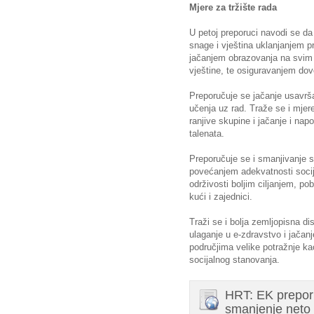
Mjere za tržište rada
U petoj preporuci navodi se da
snage i vještina uklanjanjem p
jačanjem obrazovanja na svi
vještine, te osiguravanjem dovol
Preporučuje se jačanje usavrša
učenja uz rad. Traže se i mjer
ranjive skupine i jačanje i nap
talenata.
Preporučuje se i smanjivanje 
povećanjem adekvatnosti socij
održivosti boljim ciljanjem, pob
kući i zajednici.
Traži se i bolja zemljopisna di
ulaganje u e-zdravstvo i jačan
područjima velike potražnje ka
socijalnog stanovanja.
HRT: EK preporu
smanjenje neto