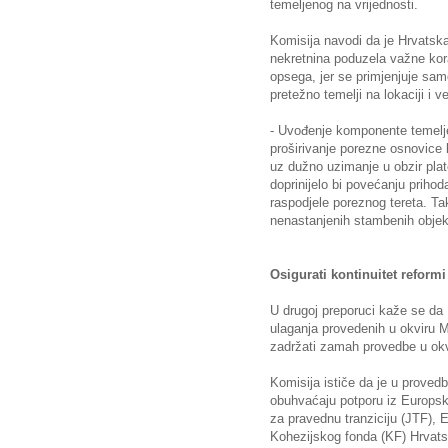
temeljenog na vrijednosti.
Komisija navodi da je Hrvats
nekretnina poduzela važne kora
opsega, jer se primjenjuje sam
pretežno temelji na lokaciji i ve
- Uvođenje komponente temeljen
proširivanje porezne osnovice 
uz dužno uzimanje u obzir pla
doprinijelo bi povećanju prihoda
raspodjele poreznog tereta. Ta
nenastanjenih stambenih objeka
Osigurati kontinuitet reformi
U drugoj preporuci kaže se da H
ulaganja provedenih u okviru 
zadržati zamah provedbe u okv
Komisija ističe da je u provedb
obuhvaćaju potporu iz Europsk
za pravednu tranziciju (JTF), 
Kohezijskog fonda (KF) Hrvats