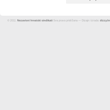
© 2011.
Nezavisni hrvatski sindikati
Sva prava pridržana — Dizajn i izrada:
dizzy.hr