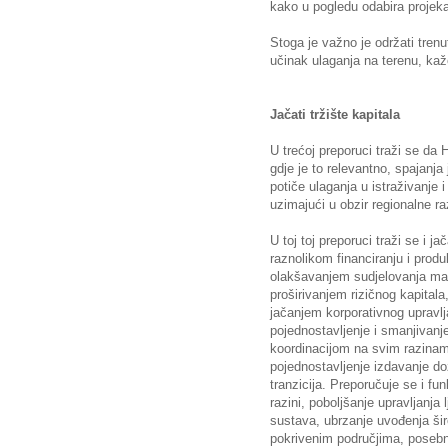
kako u pogledu odabira projeka
Stoga je važno je održati tren
učinak ulaganja na terenu, kaž
Jačati tržište kapitala
U trećoj preporuci traži se da 
gdje je to relevantno, spajanja j
potiče ulaganja u istraživanje i
uzimajući u obzir regionalne ra
U toj toj preporuci traži se i ja
raznolikom financiranju i produb
olakšavanjem sudjelovanja malo
proširivanjem rizičnog kapital
jačanjem korporativnog upravlj
pojednostavljenje i smanjivanj
koordinacijom na svim razinama 
pojednostavljenje izdavanje do
tranzicija. Preporučuje se i fu
razini, poboljšanje upravljanj
sustava, ubrzanje uvođenja ši
pokrivenim područjima, posebn