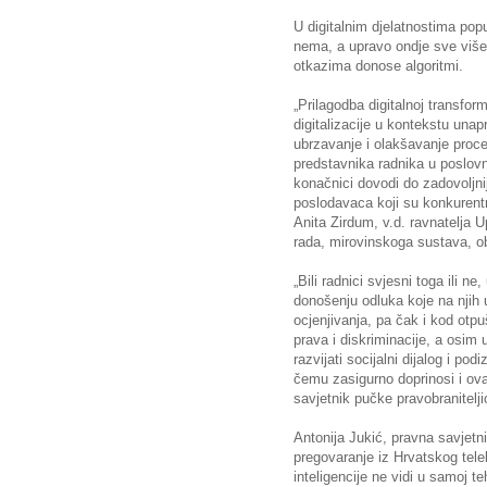
U digitalnim djelatnostima pop
nema, a upravo ondje sve više 
otkazima donose algoritmi.
„Prilagodba digitalnoj transform
digitalizacije u kontekstu unap
ubrzavanje i olakšavanje proc
predstavnika radnika u poslov
konačnici dovodi do zadovoljnij
poslodavaca koji su konkurentn
Anita Zirdum, v.d. ravnatelja U
rada, mirovinskoga sustava, obit
„Bili radnici svjesni toga ili n
donošenju odluka koje na njih 
ocjenjivanja, pa čak i kod otpu
prava i diskriminacije, a osim u
razvijati socijalni dijalog i podi
čemu zasigurno doprinosi i ova
savjetnik pučke pravobranitelj
Antonija Jukić, pravna savjetn
pregovaranje iz Hrvatskog tel
inteligencije ne vidi u samoj t