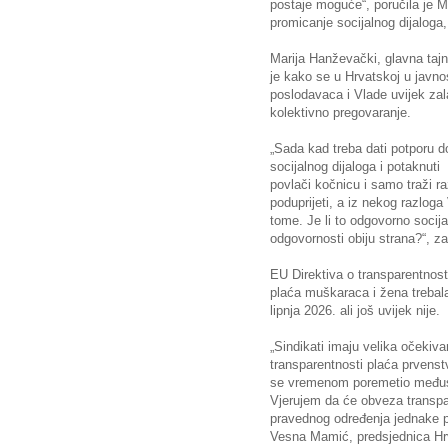
postaje moguće“, poručila je M
promicanje socijalnog dijaloga,
Marija Hanževački, glavna tajn
je kako se u Hrvatskoj u javno
poslodavaca i Vlade uvijek zala
kolektivno pregovaranje.
„Sada kad treba dati potporu d
socijalnog dijaloga i potaknut
povlači kočnicu i samo traži r
poduprijeti, a iz nekog razloga
tome. Je li to odgovorno socija
odgovornosti obiju strana?“, z
EU Direktiva o transparentnosti
plaća muškaraca i žena trebala
lipnja 2026. ali još uvijek nije.
„Sindikati imaju velika očekiv
transparentnosti plaća prvenst
se vremenom poremetio međusob
Vjerujem da će obveza transpar
pravednog određenja jednake pl
Vesna Mamić, predsjednica Hrv