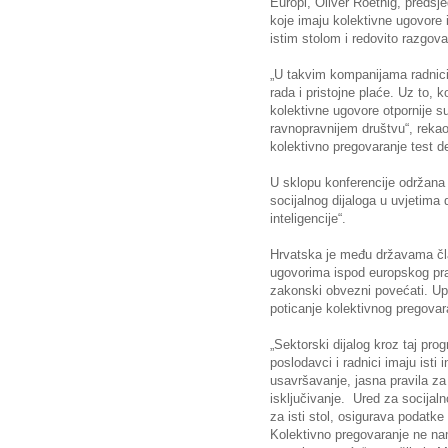
Europi, Oliver Roethig, preds
koje imaju kolektivne ugovore 
istim stolom i redovito razgova
„U takvim kompanijama radnici 
rada i pristojne plaće. Uz to,
kolektivne ugovore otpornije s
ravnopravnijem društvu“, rekao
kolektivno pregovaranje test 
U sklopu konferencije održana
socijalnog dijaloga u uvjetima 
inteligencije“
.
Hrvatska je među državama čla
ugovorima ispod europskog pra
zakonski obvezni povećati. Up
poticanje kolektivnog pregovar
„Sektorski dijalog kroz taj pr
poslodavci i radnici imaju isti 
usavršavanje, jasna pravila za 
isključivanje. Ured za socijal
za isti stol, osigurava podatke 
Kolektivno pregovaranje ne na