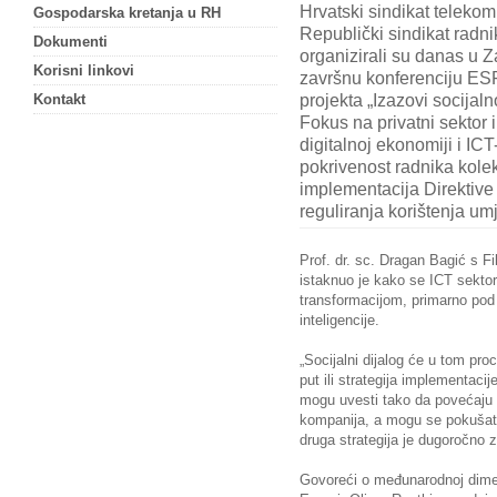
Hrvatski sindikat telekom
Gospodarska kretanja u RH
Republički sindikat radni
Dokumenti
organizirali su danas u 
Korisni linkovi
završnu konferenciju ES
projekta „Izazovi socijaln
Kontakt
Fokus na privatni sektor 
digitalnoj ekonomiji i IC
pokrivenost radnika kole
implementacija Direktive 
reguliranja korištenja umj
Prof. dr. sc. Dragan Bagić s F
istaknuo je kako se ICT sektor
transformacijom, primarno pod
inteligencije.
„Socijalni dijalog će u tom pro
put ili strategija implementacij
mogu uvesti tako da povećaju p
kompanija, a mogu se pokušati
druga strategija je dugoročno z
Govoreći o međunarodnoj dimenz