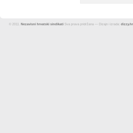
© 2011.
Nezavisni hrvatski sindikati
Sva prava pridržana — Dizajn i izrada:
dizzy.hr