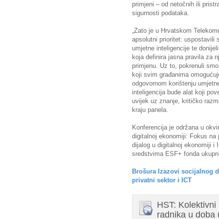
primjeni – od netočnih ili prist
sigurnosti podataka.
„Zato je u Hrvatskom Telekomu
apsolutni prioritet: uspostavil
umjetne inteligencije te donije
koja definira jasna pravila za n
primjenu. Uz to, pokrenuli smo
koji svim građanima omogućuj
odgovornom korištenju umjetne 
inteligencija bude alat koji pov
uvijek uz znanje, kritičko razmi
kraju panela.
Konferencija je održana u okvir
digitalnoj ekonomiji: Fokus na 
dijalog u digitalnoj ekonomiji 
sredstvima ESF+ fonda ukupne 
Brošura Izazovi socijalnog d
privatni sektor i ICT
HST: Kolektivni 
radnika u doba 