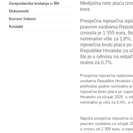
Medijalna neto plaća izn
Gospodarska kretanja u RH
eura
Dokumenti
Korisni linkovi
Prosječna mjesečna ispl
pravnim osobama Republ
Kontakt
iznosila je 1 555 eura, š
nominalno više za 1,8%, 
mjesečna bruto plaća p
Republike Hrvatske za ož
što je u odnosu na velja
realno za 0,7%.
Prosječna mjesečna isplaćena
osobama Republike Hrvatske z
prethodne godine nominalno je
mjesečna bruto plaća po zap
Hrvatske za ožujak 2026. u od
nominalno je viša za 8,4%, a 
Najviša prosječna mjesečna i
pravnim osobama za ožujak 2026
u iznosu od 2 309 eura, a najn