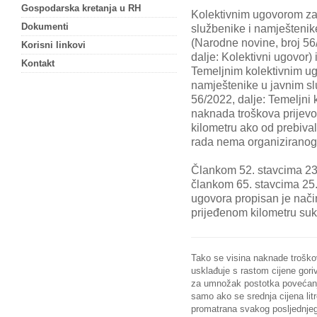
Gospodarska kretanja u RH
Kolektivnim ugovorom z
Dokumenti
službenike i namještenik
(Narodne novine, broj 56
Korisni linkovi
dalje: Kolektivni ugovor) 
Kontakt
Temeljnim kolektivnim u
namještenike u javnim s
56/2022, dalje: Temeljni 
naknada troškova prijev
kilometru ako od prebiva
rada nema organiziranog 
Člankom 52. stavcima 23.
člankom 65. stavcima 25.
ugovora propisan je nači
prijeđenom kilometru su
Tako se visina naknade troško
usklađuje s rastom cijene gori
za umnožak postotka povećanja 
samo ako se srednja cijena litr
promatrana svakog posljednjeg