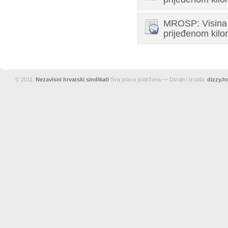
MROSP: Visina 
prijeđenom kilo
© 2011.
Nezavisni hrvatski sindikati
Sva prava pridržana — Dizajn i izrada:
dizzy.hr