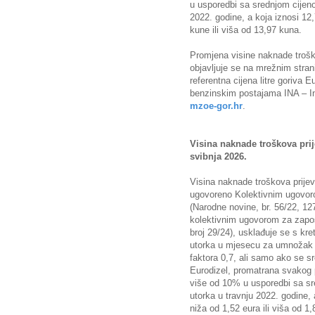
u usporedbi sa srednjom cijen
2022. godine, a koja iznosi 1
kune ili viša od 13,97 kuna.
Promjena visine naknade trošk
objavljuje se na mrežnim stra
referentna cijena litre goriva 
benzinskim postajama INA – In
mzoe-gor.hr
.
Visina naknade troškova pri
svibnja 2026.
Visina naknade troškova prijev
ugovoreno Kolektivnim ugovor
(Narodne novine, br. 56/22, 12
kolektivnim ugovorom za zapo
broj 29/24), usklađuje se s kr
utorka u mjesecu za umnožak p
faktora 0,7, ali samo ako se sr
Eurodizel, promatrana svakog 
više od 10% u usporedbi sa s
utorka u travnju 2022. godine,
niža od 1,52 eura ili viša od 1,