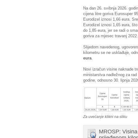
Na dan 26. svibnja 2026. god
cijena litre goriva Eurosuper 95
Eurodizel iznosi 1,66 eura. Sre
Eurodizel iznosi 1,65 eura, što
do 1,85 eura, jer se radi o sm
goriva za mjesec travanj 2022.
Slijedom navedenog, ugovorena
kilometru se ne usklađuje, o
eura
.
Novi izračun visine naknade tr
ministarstva nadležnog za rad 
godine, odnosno 30. lipnja 202
Za uvećanje klikni na sliku
MROSP: Visina 
prijeđenom kilo