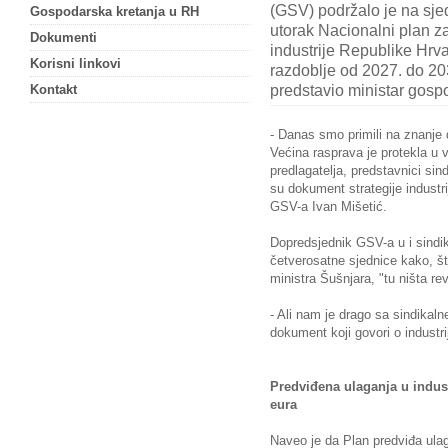
(GSV) podržalo je na sje
Gospodarska kretanja u RH
utorak Nacionalni plan z
Dokumenti
industrije Republike Hrv
Korisni linkovi
razdoblje od 2027. do 203
predstavio ministar gosp
Kontakt
- Danas smo primili na znanje d
Većina rasprava je protekla u v
predlagatelja, predstavnici si
su dokument strategije industr
GSV-a Ivan Mišetić.
Dopredsjednik GSV-a u i sindik
četverosatne sjednice kako, što
ministra Šušnjara, "tu ništa re
- Ali nam je drago sa sindikal
dokument koji govori o industrij
Predviđena ulaganja u indust
eura
Naveo je da Plan predviđa ulag