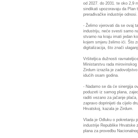
od 2027. do 2031. te oko 2,9 mi
sindikati upozoravaju da Plan 
prerađivačke industrije odnosi.
- Želimo vjerovati da se ovaj 
industriju, neće svesti samo n
stvarno na kraju imati jedan 
kojem smjeru želimo ići. Što zn
digitalizacija, što znači ulagan
Vršiteljica dužnosti ravnatelji
Ministarstvu rada mirovinskog su
Zirdum izrazila je zadovoljstvo
idućih osam godina.
- Nadamo se da će sinergija ov
poduzeti iz samog plana, zajed
raditi vezano za jačanje plaća,
zapravo doprinijeti da cijelo dru
Hrvatskoj, kazala je Zirdum.
Vlada je Odluku o pokretanju 
industrije Republike Hrvatske 
plana za provedbu Nacionalnog