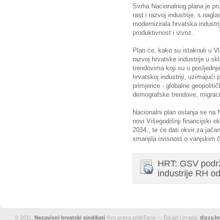
Svrha Nacionalnog plana je pru
rast i razvoj industrije, s nag
modernizirala hrvatska industri
produktivnost i izvoz.
Plan će, kako su istaknuli u Vl
razvoj hrvatske industrije u s
trendovima koji su u posljednje
hrvatskoj industriji, uzimajući 
primjerice - globalne geopolit
demografske trendove, migraci
Nacionalni plan oslanja se na 
novi Višegodišnji financijski 
2034., te će dati okvir za jača
smanjila ovisnost o vanjskim 
HRT: GSV podrž
industrije RH o
© 2011.
Nezavisni hrvatski sindikati
Sva prava pridržana — Dizajn i izrada:
dizzy.hr