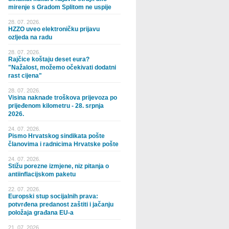
mirenje s Gradom Splitom ne uspije
28. 07. 2026.
HZZO uveo elektroničku prijavu
ozljeda na radu
28. 07. 2026.
Rajčice koštaju deset eura?
"Nažalost, možemo očekivati dodatni
rast cijena"
28. 07. 2026.
Visina naknade troškova prijevoza po
prijeđenom kilometru - 28. srpnja
2026.
24. 07. 2026.
Pismo Hrvatskog sindikata pošte
članovima i radnicima Hrvatske pošte
24. 07. 2026.
Stižu porezne izmjene, niz pitanja o
antiinflacijskom paketu
22. 07. 2026.
Europski stup socijalnih prava:
potvrđena predanost zaštiti i jačanju
položaja građana EU-a
21. 07. 2026.