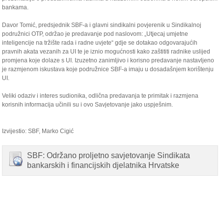
bankama.
Davor Tomić, predsjednik SBF-a i glavni sindikalni povjerenik u Sindikalnoj
podružnici OTP, održao je predavanje pod naslovom: „Utjecaj umjetne
inteligencije na tržište rada i radne uvjete“ gdje se dotakao odgovarajućih
pravnih akata vezanih za UI te je iznio mogućnosti kako zaštititi radnike uslijed
promjena koje dolaze s UI. Izuzetno zanimljivo i korisno predavanje nastavljeno
je razmjenom iskustava koje podružnice SBF-a imaju u dosadašnjem korištenju
UI.
Veliki odaziv i interes sudionika, odlična predavanja te primitak i razmjena
korisnih informacija učinili su i ovo Savjetovanje jako uspješnim.
Izvijestio: SBF, Marko Cigić
SBF: Održano proljetno savjetovanje Sindikata
bankarskih i financijskih djelatnika Hrvatske