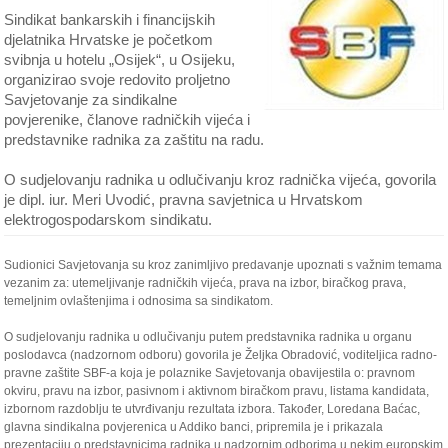
Sindikat bankarskih i financijskih
djelatnika Hrvatske je početkom
svibnja u hotelu „Osijek“, u Osijeku,
organizirao svoje redovito proljetno
Savjetovanje za sindikalne
povjerenike, članove radničkih vijeća i
predstavnike radnika za zaštitu na radu.
O sudjelovanju radnika u odlučivanju kroz radnička vijeća, govorila
je dipl. iur. Meri Uvodić, pravna savjetnica u Hrvatskom
elektrogospodarskom sindikatu.
Sudionici Savjetovanja su kroz zanimljivo predavanje upoznati s važnim temama
vezanim za: utemeljivanje radničkih vijeća, prava na izbor, biračkog prava,
temeljnim ovlaštenjima i odnosima sa sindikatom.
O sudjelovanju radnika u odlučivanju putem predstavnika radnika u organu
poslodavca (nadzornom odboru) govorila je Željka Obradović, voditeljica radno-
pravne zaštite SBF-a koja je polaznike Savjetovanja obavijestila o: pravnom
okviru, pravu na izbor, pasivnom i aktivnom biračkom pravu, listama kandidata,
izbornom razdoblju te utvrđivanju rezultata izbora. Također, Loredana Baćac,
glavna sindikalna povjerenica u Addiko banci, pripremila je i prikazala
prezentaciju o predstavnicima radnika u nadzornim odborima u nekim europskim