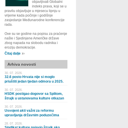
objavljivati Globalni
indeks prava, koji se u
pravilu objavljuje u mjesecu lipnju u
vrijeme kada počinje i godišnje
zasjedanje Međunarodne konferencije
rada.
Ove su se godine na popisu za praćenje
našle i Sjedinjene Američke države
zbog napada na slobodu radnika i
eroziju demokracije.
Čitaj dalje
Arhiva novosti
30. 07. 2026.
32.6 posto Hrvata nije si moglo
priuštiti jedan tjedan odmora u 2025.
30. 07. 2026.
HSDK postigao dogovor sa Splitom,
štrajk u ustanovama kulture otkazan
30. 07. 2026.
Usvojeni akti važni za reformu
upravljanja državnim poduzećima
28. 07. 2026.
Sindikat kulture najavio štrajk ako