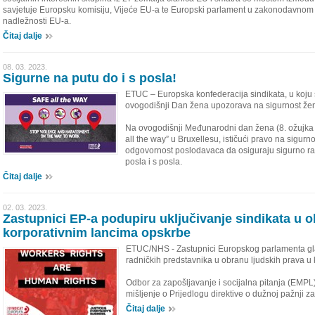
savjetuje Europsku komisiju, Vijeće EU-a te Europski parlament u zakonodavno
nadležnosti EU-a.
Čitaj dalje
08. 03. 2023.
Sigurne na putu do i s posla!
ETUC – Europska konfederacija sindikata, u koju s
ovogodišnji Dan žena upozorava na sigurnost žena
Na ovogodišnji Međunarodni dan žena (8. ožujka 2
all the way” u Bruxellesu, ističući pravo na sigurn
odgovornost poslodavaca da osiguraju sigurno ra
posla i s posla.
Čitaj dalje
02. 03. 2023.
Zastupnici EP-a podupiru uključivanje sindikata u o
korporativnim lancima opskrbe
ETUC/NHS - Zastupnici Europskog parlamenta glaso
radničkih predstavnika u obranu ljudskih prava u
Odbor za zapošljavanje i socijalna pitanja (EMPL
mišljenje o Prijedlogu direktive o dužnoj pažnji z
Čitaj dalje