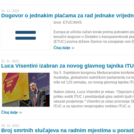
16. 12. 2022.
Dogovor o jednakim plaćama za rad jednake vrijedn
Izvor: ETUC/NHS
Europa je učinila važan korak prema jednakim pl
konačni dogovor o Direktivi o transparentnosti pl
(ETUC) poziva države članice na usvajanje ove Dir
Čitaj dalje
21. 11. 2022.
Luca Visentini izabran za novog glavnog tajnika IT
Na 5. Svjetskom kongresu Međunarodne konfedera
Australija, globalnom radničkom parlamentu na ko
više od 120 zemalja, za novog glavnog tajnika ITU
Nakon izbora, Luca Visentini je rekao: “Osjećam
priliku voditi ITUC i predstavljati glas radnih ljud
ukazali povjerenje." Visentini je odao priznanje 
ITUC-a za njezino nevjerojatno vodstvo ITUC-a.
Čitaj dalje
28. 10. 2022.
Broj smrtnih slučajeva na radnim mjestima u poras