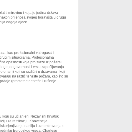
titi mirovinu i koja je jedina država
 i nakon prijenosa svojeg boravišta u drugu
oblja odgoja djece
aca, kao profesionalni vatrogasci i
i i drugim situacijama. Profesionalna
čite opasnosti koje proizlaze iz požara i
uloge, odgovornosti i vrstu zapošljavanja
onteri) koji su različiti u državama i koji
varaju na različite vrste požara, kao što su
događaje (prometne nesreće i rušenje
 koju su učlanjeni Nezavisni hrvatski
iciju za ratifikaciju Konvencije
skorjenjivanju nasilja i uznemiravanja u
sjedniku Europskog vijeća, Charlesu