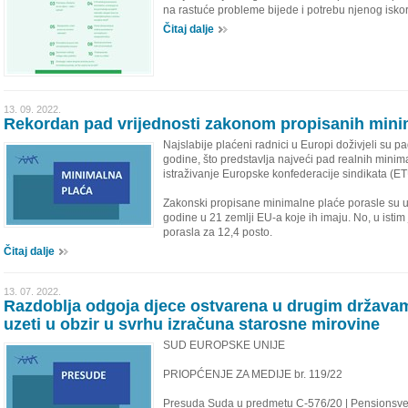
na rastuće probleme bijede i potrebu njenog iskorj
Čitaj dalje
13. 09. 2022.
Rekordan pad vrijednosti zakonom propisanih mini
Najslabije plaćeni radnici u Europi doživjeli su p
godine, što predstavlja najveći pad realnih minim
istraživanje Europske konfederacije sindikata (E
Zakonski propisane minimalne plaće porasle su u 
godine u 21 zemlji EU-a koje ih imaju. No, u istim
porasla za 12,4 posto.
Čitaj dalje
13. 07. 2022.
Razdoblja odgoja djece ostvarena u drugim država
uzeti u obzir u svrhu izračuna starosne mirovine
SUD EUROPSKE UNIJE
PRIOPĆENJE ZA MEDIJE br. 119/22
Presuda Suda u predmetu C-576/20 | Pensionsve