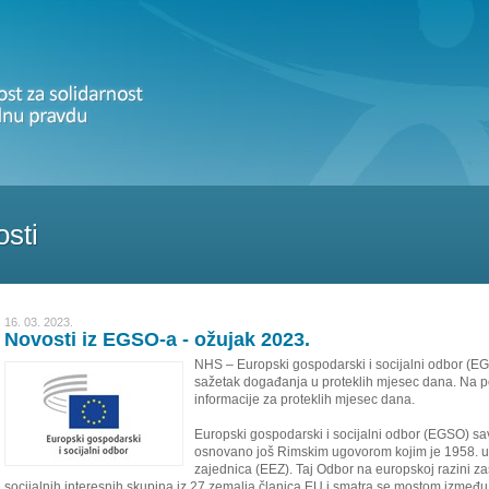
sti
16. 03. 2023.
Novosti iz EGSO-a - ožujak 2023.
NHS – Europski gospodarski i socijalni odbor (EG
sažetak događanja u proteklih mjesec dana. Na p
informacije za proteklih mjesec dana.
Europski gospodarski i socijalni odbor (EGSO) sav
osnovano još Rimskim ugovorom kojim je 1958. 
zajednica (EEZ). Taj Odbor na europskoj razini zas
socijalnih interesnih skupina iz 27 zemalja članica EU i smatra se mostom između 