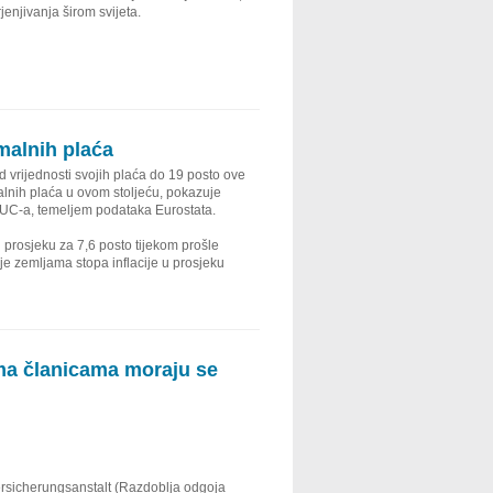
enjivanja širom svijeta.
malnih plaća
ad vrijednosti svojih plaća do 19 posto ove
alnih plaća u ovom stoljeću, pokazuje
TUC-a, temeljem podataka Eurostata.
prosjeku za 7,6 posto tijekom prošle
 je zemljama stopa inflacije u prosjeku
ma članicama moraju se
rsicherungsanstalt (Razdoblja odgoja