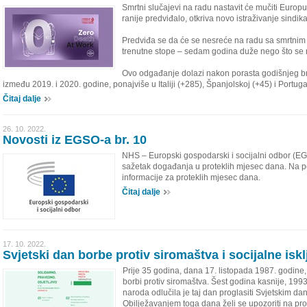
Smrtni slučajevi na radu nastavit će mučiti Europ
ranije predviđalo, otkriva novo istraživanje sindika
Predviđa se da će se nesreće na radu sa smrtnim 
trenutne stope – sedam godina duže nego što se r
Ovo odgađanje dolazi nakon porasta godišnjeg br
između 2019. i 2020. godine, ponajviše u Italiji (+285), Španjolskoj (+45) i Portuga
Čitaj dalje
26. 10. 2022.
Novosti iz EGSO-a br. 10
NHS – Europski gospodarski i socijalni odbor (EG
sažetak događanja u proteklih mjesec dana. Na p
informacije za proteklih mjesec dana.
Čitaj dalje
17. 10. 2022.
Svjetski dan borbe protiv siromaštva i socijalne isk
Prije 35 godina, dana 17. listopada 1987. godine
borbi protiv siromaštva. Šest godina kasnije, 199
naroda odlučila je taj dan proglasiti Svjetskim d
Obilježavanjem toga dana želi se upozoriti na prob