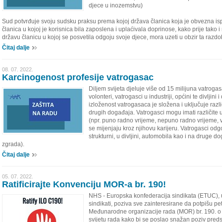
djece u inozemstvu)
Sud potvrđuje svoju sudsku praksu prema kojoj država članica koja je obvezna ispla
članica u kojoj je korisnica bila zaposlena i uplaćivala doprinose, kako prije tako
državu članicu u kojoj se posvetila odgoju svoje djece, mora uzeti u obzir ta razd
Čitaj dalje
08. 07. 2022.
Karcinogenost profesije vatrogasac
Diljem svijeta djeluje više od 15 milijuna vatrogas
volonteri, vatrogasci u industriji, općini te divljin
izloženost vatrogasaca je složena i uključuje razli
drugih događaja. Vatrogasci mogu imati različite 
(npr. puno radno vrijeme, nepuno radno vrijeme, vol
se mijenjaju kroz njihovu karijeru. Vatrogasci odgo
strukturni, u divljini, automobila kao i na druge 
zgrada).
Čitaj dalje
05. 07. 2022.
Ratificirajte Konvenciju MOR-a br. 190!
NHS - Europska konfederacija sindikata (ETUC), u
sindikati, poziva sve zainteresirane da potpišu pet
Međunarodne organizacije rada (MOR) br. 190. o i
svijetu rada kako bi se poslao snažan poziv pred