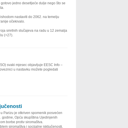
u gotovo jedno desetljeće dulje nego što se
ta.
ishodom nastaviti do 2062. na temelju
anije očekivalo.
oja smrtnih slučajeva na radu u 12 zemalja
lu (+27).
SO) svaki mjesec objavljuje EESC Info –
oveznici u nastavku možete pogledati
ljučenosti
, u Parizu je otkriven spomenik posvećen
3. godine, Opća skupština Ujedinjenih
anom borbe protiv siromaštva.
lem siromaštva i socijalne isključenosti,