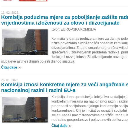
13. 02. 2023.
Komisija poduzima mjere za poboljšanje zaštite ra
vrijednostima izloženosti za olovo i diizocijanate
Izvor: EUROPSKA KOMISIJA
Komisija je danas poduzela mjere za daljnje pobo
rizika povezanih s izloženošću opasnim kemikalij
diizocijanatima. Znatno smanjena granična vrijed
sprečavanju zdravstvenih problema radnika, primj
funkcije i razvoj fetusa. Za diizocijanate nova gran
slučajeve astme i drugih bolesti dišnog sustava.
Čitaj dalje
26. 01. 2023.
Komisija iznosi konkretne mjere za veći angažman s
nacionalnoj razini i razini EU-a
Komisija danas predstavlja inicijativu za daljnje 
konkretnim mjerama na nacionalnoj razini i razin
predanosti socijalnom dijalogu kao temelju socij
konkurentnosti. Cilj je inicijative osnažiti socija
svijetu rada i novim trendovima na tržištu rada u k
neutralno gospodarstvo i pojave novih oblika zap
Čitaj dalje