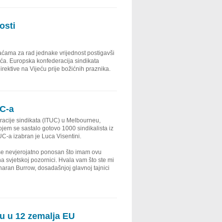
osti
aćama za rad jednake vrijednost postigavši
aća. Europska konfederacija sindikata
ektive na Vijeću prije božićnih praznika.
UC-a
cije sindikata (ITUC) u Melbourneu,
jem se sastalo gotovo 1000 sindikalista iz
C-a izabran je Luca Visentini.
 se nevjerojatno ponosan što imam ovu
i na svjetskoj pozornici. Hvala vam što ste mi
Sharan Burrow, dosadašnjoj glavnoj tajnici
tu u 12 zemalja EU