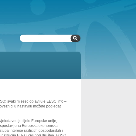
SO) svaki mjesec objavljuje EESC Info –
oveznici u nastavku možete pogledati
jetodavno je tijelo Europske unije,
uspostavljena Europska ekonomska
tupa interese različitih gospodarskih i
institucija EU-a i civilnog društva. EGSO