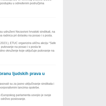
m postupku u određenim područjima
u udruženi Nezavisni hrvatski sindikati, na
 radnica pri dolasku na posao i s posla.
023.), ETUC organizira uličnu akciju “Safe
o putovanje na posao i s posla te
dno okruženje koje uključuje putovanje na
branu ljudskih prava u
vali su za jasno uključivanje sindikata i
 korporativnim lancima opskrbe.
) Europskog parlamenta usvojio je svoje
a održivo poslovanje.